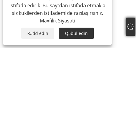
istifadə edirik. Bu saytdan istifadə etməklə
siz kukilərdən istifadəmizlə razılaşırsınız.
Məxfilik Siyasəti
Rədd edin
Qəbul edin
Tel:
+86-15888527725
E-poçt:
zhr-8104@hotmail.com