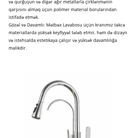
və qurğuşun və digər ağır metallarla çirklənmənin
qarşısını almaq üçün polimer material borularından
istifadə etmək.
Gözəl və Davamlı: Mətbəx Lavabosu üçün kranımız təkcə
materiallarda yüksək keyfiyyət tələb etmir, həm də dizayn
və istehsalda estetikaya çalışır və yüksək davamlılığa
malikdir.