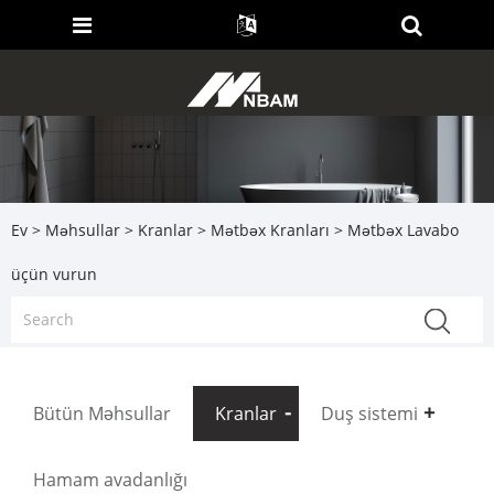
Ev
>
Məhsullar
>
Kranlar
>
Mətbəx Kranları
> Mətbəx Lavabo
üçün vurun
Bütün Məhsullar
Kranlar
Duş sistemi
Hamam avadanlığı