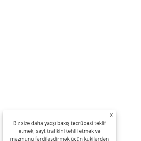
X
Biz sizə daha yaxşı baxış təcrübəsi təklif
etmək, sayt trafikini təhlil etmək və
məzmunu fərdiləşdirmək üçün kukilərdən