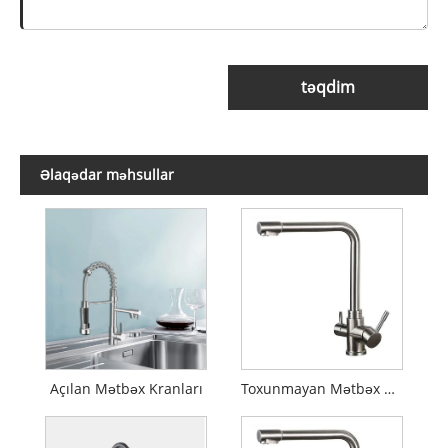
təqdim
Əlaqədar məhsullar
Açılan Mətbəx Kranları
Toxunmayan Mətbəx Kranları