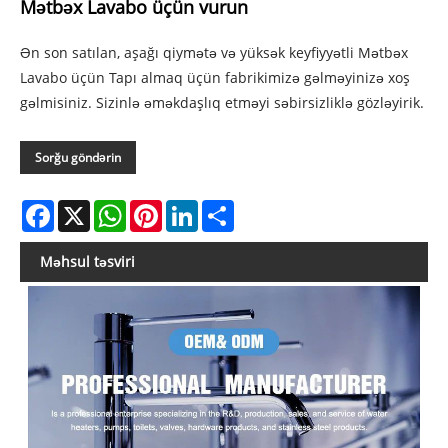
Mətbəx Lavabo üçün vurun
Ən son satılan, aşağı qiymətə və yüksək keyfiyyətli Mətbəx
Lavabo üçün Tapı almaq üçün fabrikimizə gəlməyinizə xoş
gəlmisiniz. Sizinlə əməkdaşlıq etməyi səbirsizliklə gözləyirik.
Sorğu göndərin
Facebook
X
WhatsApp
Pinterest
LinkedIn
Share
Məhsul təsviri