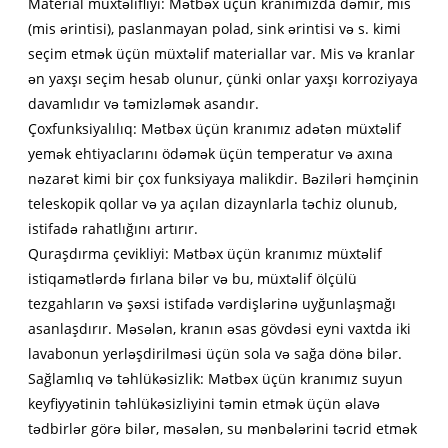
Material müxtəlifliyi: Mətbəx üçün kranımızda dəmir, mis
(mis ərintisi), paslanmayan polad, sink ərintisi və s. kimi
seçim etmək üçün müxtəlif materiallar var. Mis və kranlar
ən yaxşı seçim hesab olunur, çünki onlar yaxşı korroziyaya
davamlıdır və təmizləmək asandır.
Çoxfunksiyalılıq: Mətbəx üçün kranımız adətən müxtəlif
yemək ehtiyaclarını ödəmək üçün temperatur və axına
nəzarət kimi bir çox funksiyaya malikdir. Bəziləri həmçinin
teleskopik qollar və ya açılan dizaynlarla təchiz olunub,
istifadə rahatlığını artırır.
Quraşdırma çevikliyi: Mətbəx üçün kranımız müxtəlif
istiqamətlərdə fırlana bilər və bu, müxtəlif ölçülü
tezgahların və şəxsi istifadə vərdişlərinə uyğunlaşmağı
asanlaşdırır. Məsələn, kranın əsas gövdəsi eyni vaxtda iki
lavabonun yerləşdirilməsi üçün sola və sağa dönə bilər.
Sağlamlıq və təhlükəsizlik: Mətbəx üçün kranımız suyun
keyfiyyətinin təhlükəsizliyini təmin etmək üçün əlavə
tədbirlər görə bilər, məsələn, su mənbələrini təcrid etmək