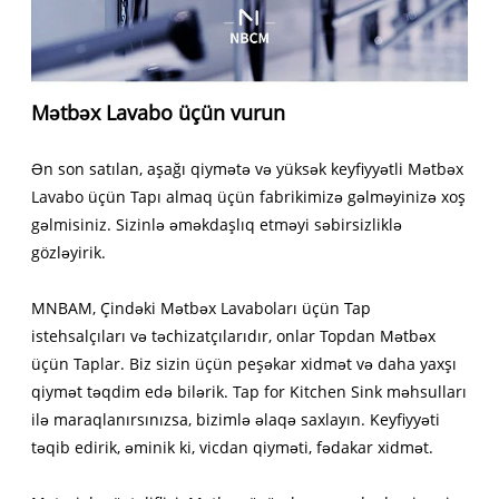
Mətbəx Lavabo üçün vurun
Ən son satılan, aşağı qiymətə və yüksək keyfiyyətli Mətbəx
Lavabo üçün Tapı almaq üçün fabrikimizə gəlməyinizə xoş
gəlmisiniz. Sizinlə əməkdaşlıq etməyi səbirsizliklə
gözləyirik.
MNBAM, Çindəki Mətbəx Lavaboları üçün Tap
istehsalçıları və təchizatçılarıdır, onlar Topdan Mətbəx
üçün Taplar. Biz sizin üçün peşəkar xidmət və daha yaxşı
qiymət təqdim edə bilərik. Tap for Kitchen Sink məhsulları
ilə maraqlanırsınızsa, bizimlə əlaqə saxlayın. Keyfiyyəti
təqib edirik, əminik ki, vicdan qiyməti, fədakar xidmət.