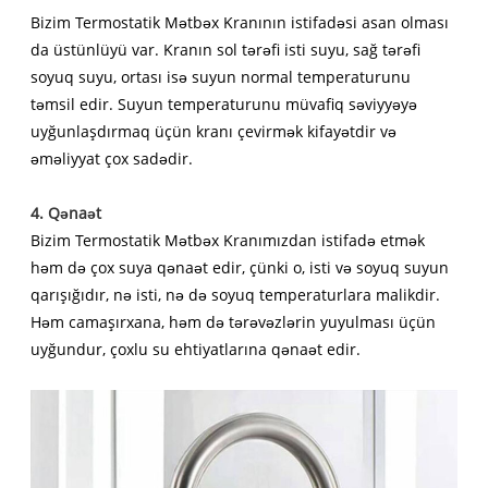
Bizim Termostatik Mətbəx Kranının istifadəsi asan olması
da üstünlüyü var. Kranın sol tərəfi isti suyu, sağ tərəfi
soyuq suyu, ortası isə suyun normal temperaturunu
təmsil edir. Suyun temperaturunu müvafiq səviyyəyə
uyğunlaşdırmaq üçün kranı çevirmək kifayətdir və
əməliyyat çox sadədir.
4. Qənaət
Bizim Termostatik Mətbəx Kranımızdan istifadə etmək
həm də çox suya qənaət edir, çünki o, isti və soyuq suyun
qarışığıdır, nə isti, nə də soyuq temperaturlara malikdir.
Həm camaşırxana, həm də tərəvəzlərin yuyulması üçün
uyğundur, çoxlu su ehtiyatlarına qənaət edir.