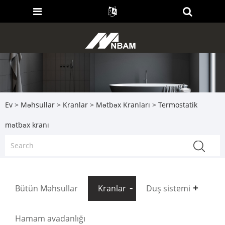
Ev
>
Məhsullar
>
Kranlar
>
Mətbəx Kranları
> Termostatik
mətbəx kranı
Bütün Məhsullar
Kranlar
Duş sistemi
Hamam avadanlığı