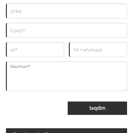
təqdim