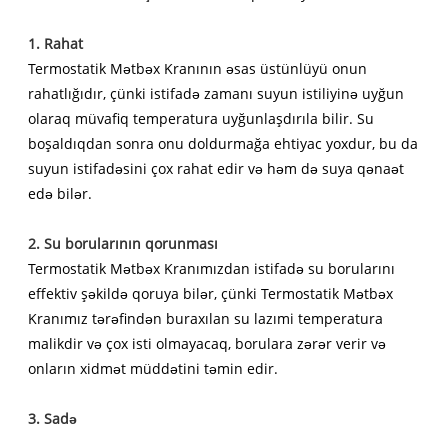
1. Rahat
Termostatik Mətbəx Kranının əsas üstünlüyü onun
rahatlığıdır, çünki istifadə zamanı suyun istiliyinə uyğun
olaraq müvafiq temperatura uyğunlaşdırıla bilir. Su
boşaldıqdan sonra onu doldurmağa ehtiyac yoxdur, bu da
suyun istifadəsini çox rahat edir və həm də suya qənaət
edə bilər.
2. Su borularının qorunması
Termostatik Mətbəx Kranımızdan istifadə su borularını
effektiv şəkildə qoruya bilər, çünki Termostatik Mətbəx
Kranımız tərəfindən buraxılan su lazımi temperatura
malikdir və çox isti olmayacaq, borulara zərər verir və
onların xidmət müddətini təmin edir.
3. Sadə