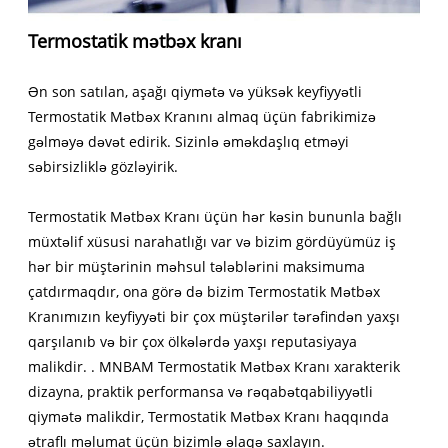
Termostatik mətbəx kranı
Ən son satılan, aşağı qiymətə və yüksək keyfiyyətli
Termostatik Mətbəx Kranını almaq üçün fabrikimizə
gəlməyə dəvət edirik. Sizinlə əməkdaşlıq etməyi
səbirsizliklə gözləyirik.
Termostatik Mətbəx Kranı üçün hər kəsin bununla bağlı
müxtəlif xüsusi narahatlığı var və bizim gördüyümüz iş
hər bir müştərinin məhsul tələblərini maksimuma
çatdırmaqdır, ona görə də bizim Termostatik Mətbəx
Kranımızın keyfiyyəti bir çox müştərilər tərəfindən yaxşı
qarşılanıb və bir çox ölkələrdə yaxşı reputasiyaya
malikdir. . MNBAM Termostatik Mətbəx Kranı xarakterik
dizayna, praktik performansa və rəqabətqabiliyyətli
qiymətə malikdir, Termostatik Mətbəx Kranı haqqında
ətraflı məlumat üçün bizimlə əlaqə saxlayın.