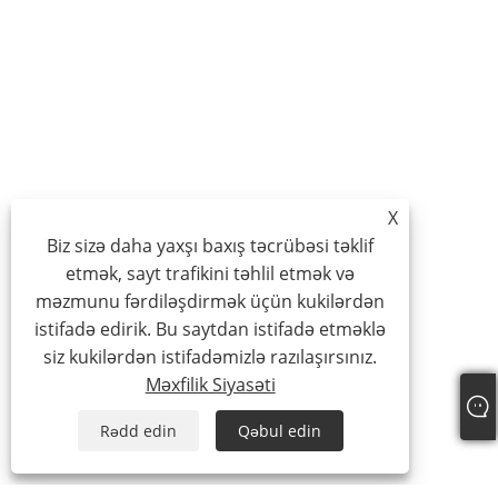
X
Biz sizə daha yaxşı baxış təcrübəsi təklif
etmək, sayt trafikini təhlil etmək və
məzmunu fərdiləşdirmək üçün kukilərdən
istifadə edirik. Bu saytdan istifadə etməklə
siz kukilərdən istifadəmizlə razılaşırsınız.
Məxfilik Siyasəti
Rədd edin
Qəbul edin