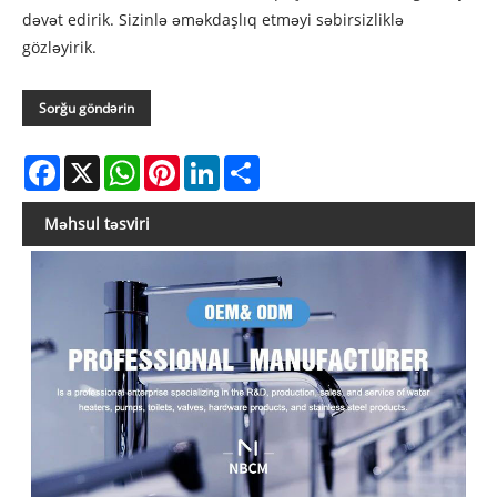
dəvət edirik. Sizinlə əməkdaşlıq etməyi səbirsizliklə
gözləyirik.
Sorğu göndərin
Facebook
X
WhatsApp
Pinterest
LinkedIn
Share
Məhsul təsviri