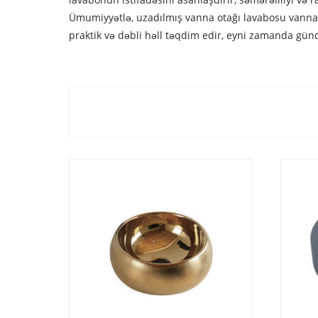
Ümumiyyətlə, uzadılmış vanna otağı lavabosu vanna o
praktik və dəbli həll təqdim edir, eyni zamanda gündə