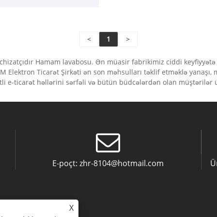
əyik!
<
1
>
əchizatçıdır Hamam lavabosu. Ən müasir fabrikimiz ciddi keyfiyyətə
Elektron Ticarət Şirkəti ən son məhsulları təklif etməklə yanaşı,
li e-ticarət həllərini sərfəli və bütün büdcələrdən olan müştərilər 
E-poçt:
zhr-8104@hotmail.com
Ü
X