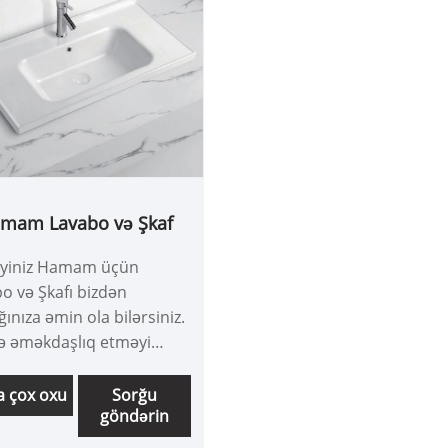
mam Lavabo və Şkaf
diyiniz Hamam üçün
o və Şkafı bizdən
ğınıza əmin ola bilərsiniz.
lə əməkdaşlıq etməyi
sizliklə gözləyirik, daha
ilmək istəyirsinizsə, indi
 çox oxu
Sorğu
göndərin
lə məsləhətləşə
siniz, sizə vaxtında cavab