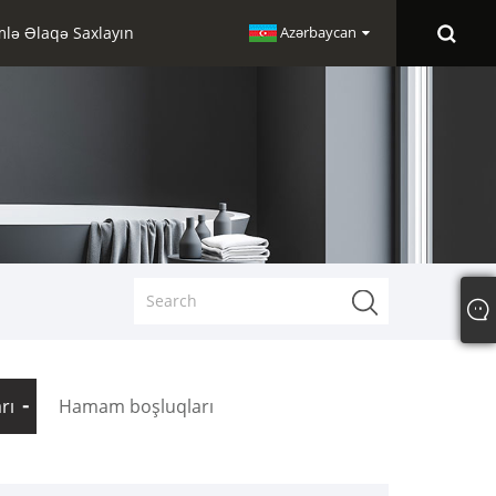
mlə Əlaqə Saxlayın
Azərbaycan
rı
Hamam boşluqları