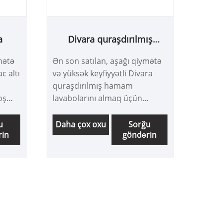
a
Divara quraşdırılmış
hamam lavaboları
mətə
Ən son satılan, aşağı qiymətə
c altı
və yüksək keyfiyyətli Divara
quraşdırılmış hamam
oş
lavabolarını almaq üçün
şlıq
fabrikimizə gəlməyə dəvət
irik.
edirik. Sizinlə əməkdaşlıq
u
Daha çox oxu
Sorğu
rin
göndərin
etməyi səbirsizliklə gözləyirik.