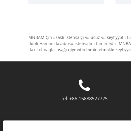
verəc
MNBAM Çin əsaslı istehsalçı və ucuz və keyfiyyətli t
dəbli Hamam lavabosu istehsalını təmin edir. MNBAM 
daxil olmaqla, aşağı qiymətlə təmin etməklə keyfiyyət
Tel:
+86-15888527725