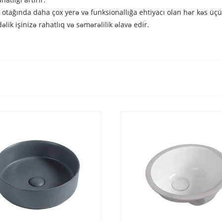
tağında daha çox yerə və funksionallığa ehtiyacı olan hər kəs üçün
lik işinizə rahatlıq və səmərəlilik əlavə edir.