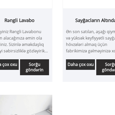
Rəngli Lavabo
Sayğacların Altınd
iyiniz Rəngli Lavabonu
Ən son satılan, aşağı qiy
n alacağınıza əmin ola
və yüksək keyfiyyətli sayğa
siniz. Sizinlə əməkdaşlıq
hövzələri almaq üçün
i səbirsizliklə gözləyirik,
fabrikimizə gəlməyinizə x
çox bilmək istəyirsinizsə,
gəlmisiniz. Sizinlə əməkda
bizimlə məsləhətləşə
etməyi səbirsizliklə gözləy
 çox oxu
Sorğu
Daha çox oxu
Sorğ
göndərin
göndə
siniz, sizə vaxtında cavab
əyik!