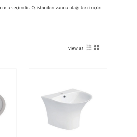
 əla seçimdir. O, istənilən vanna otağı tərzi üçün
View as