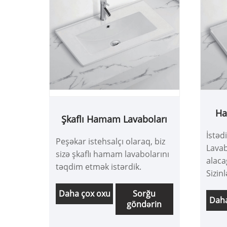
buna görə də veb saytımızı
toplamanızı tövsiyə edirik və
biz sizə müntəzəm olaraq ən
son xəbərləri göstərəcəyik.
Ha
Şkaflı Hamam Lavaboları
İstə
Peşəkar istehsalçı olaraq, biz
Lavab
sizə şkaflı hamam lavabolarını
alaca
təqdim etmək istərdik.
Sizin
səbir
Daha çox oxu
Sorğu
çox b
Daha
göndərin
bizim
bilər