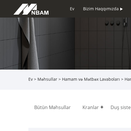
Ev
Bizim Haqqımızda
Ev
>
Məhsullar
>
Hamam və Mətbəx Lavaboları
> Ha
Bütün Məhsullar
Kranlar
Duş sist