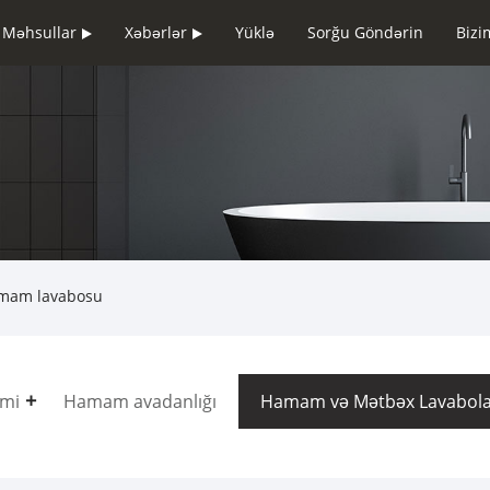
Məhsullar
Xəbərlər
Yüklə
Sorğu Göndərin
Bizi
mam lavabosu
emi
Hamam avadanlığı
Hamam və Mətbəx Lavabola