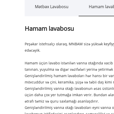
Mətbəx Lavabosu
Hamam lava
Hamam lavabosu
Peşəkar istehsalçı olaraq, MNBAM sizə yüksək keyfiyy
edəcəyik.
Hamam üçün lavabo istənilən vanna otağında vacib o
tanınan, yuyulma və digər vəzifələri yerinə yetirm
Genişləndirilmiş hamam lavaboları hər hansı bir va
mövcuddur və çini, keramika, şüşə və təbii daş kimi 
Genişləndirilmiş vanna otağı lavabonun əsas üstünlükl
üçün daha çox yer tutmağa imkan verir. Bundan əlav
ətrafı təmiz və quru saxlamağı asanlaşdırır.
Genişləndirilmiş vanna otağı lavaboları eyni vanna 
lavabonun istifadəsini asanlaşdırır, səmərəliliyi və rah