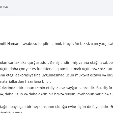
bosu
ətli Hamam Lavabosu təqdim etmək istəyir. Və biz sizə ən yaxşı satı
lan santexnika qurğusudur. Genişləndirilmiş vanna otağı lavabosu
ək üçün daha çox yer və funksionallıq təmin etmək üçün nəzərdə tu
nna otağı dekorasiyasına uyğunlaşmaq üçün müxtəlif dizayn və ölç
materiallardan hazırlana bilər.
ərindən biri onun təmin etdiyi əlavə sayğac sahəsidir. Bu, diş fırça
ə, daha uzun və daha dərin bir hövzə suyun lavabonun xaricinə sı
otağını paylaşan bir neçə insanın olduğu evlər üçün də faydalıdır. 
atlığı artırır.