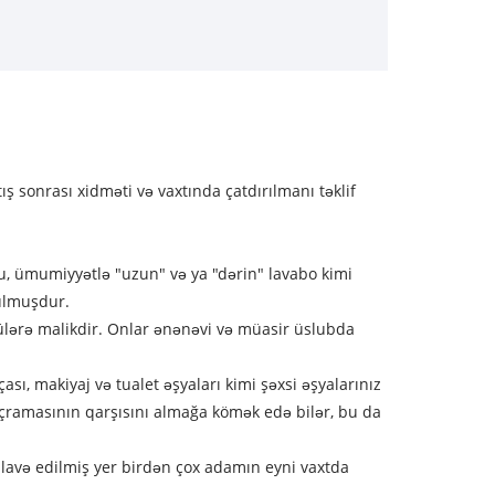
ş sonrası xidməti və vaxtında çatdırılmanı təklif
, ümumiyyətlə "uzun" və ya "dərin" lavabo kimi
tulmuşdur.
ülərə malikdir. Onlar ənənəvi və müasir üslubda
sı, makiyaj və tualet əşyaları kimi şəxsi əşyalarınız
çramasının qarşısını almağa kömək edə bilər, bu da
Əlavə edilmiş yer birdən çox adamın eyni vaxtda