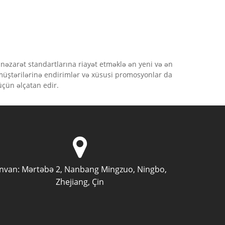
 nəzarət standartlarına riayət etməklə ən yeni və ən
 müştərilərinə endirimlər və xüsusi promosyonlar da
üçün əlçatan edir.
nvan:
Mərtəbə 2, Nanbang Mingzuo, Ningbo,
Zhejiang, Çin