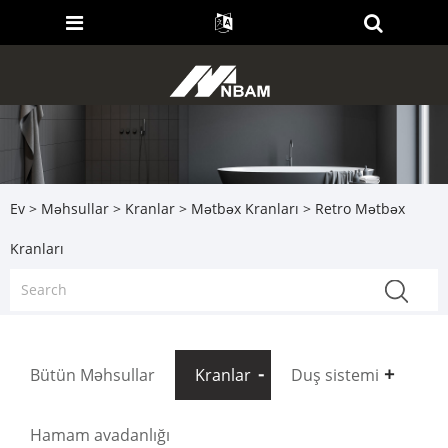
Ev
>
Məhsullar
>
Kranlar
>
Mətbəx Kranları
> Retro Mətbəx
Kranları
Bütün Məhsullar
Kranlar
Duş sistemi
Hamam avadanlığı