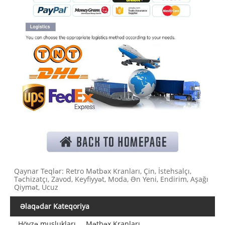
Qaynar Teqlər: Retro Mətbəx Kranları, Çin, İstehsalçı,
Təchizatçı, Zavod, Keyfiyyət, Moda, Ən Yeni, Endirim, Aşağı
Qiymət, Ucuz
Əlaqədar Kateqoriya
Hövzə muslukları
Mətbəx Kranları