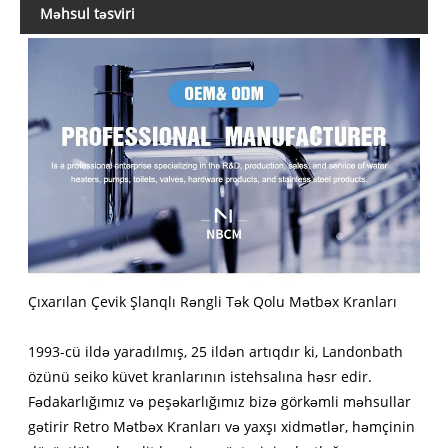
Məhsul təsviri
Çıxarılan Çevik Şlanqlı Rəngli Tək Qolu Mətbəx Kranları
1993-cü ildə yaradılmış, 25 ildən artıqdır ki, Landonbath
özünü seiko küvet kranlarının istehsalına həsr edir.
Fədakarlığımız və peşəkarlığımız bizə görkəmli məhsullar
gətirir Retro Mətbəx Kranları və yaxşı xidmətlər, həmçinin