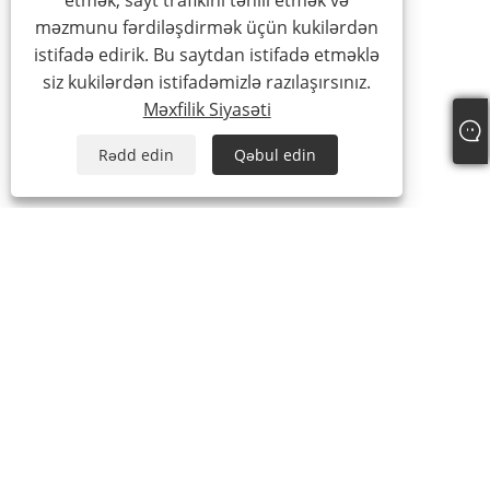
etmək, sayt trafikini təhlil etmək və
məzmunu fərdiləşdirmək üçün kukilərdən
istifadə edirik. Bu saytdan istifadə etməklə
siz kukilərdən istifadəmizlə razılaşırsınız.
Məxfilik Siyasəti
Rədd edin
Qəbul edin
Tel:
+86-15888527725
E-poçt:
zhr-8104@hotmail.com