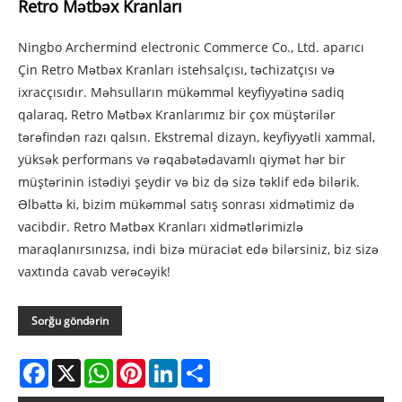
Retro Mətbəx Kranları
Ningbo Archermind electronic Commerce Co., Ltd. aparıcı
Çin Retro Mətbəx Kranları istehsalçısı, təchizatçısı və
ixracçısıdır. Məhsulların mükəmməl keyfiyyətinə sadiq
qalaraq, Retro Mətbəx Kranlarımız bir çox müştərilər
tərəfindən razı qalsın. Ekstremal dizayn, keyfiyyətli xammal,
yüksək performans və rəqabətədavamlı qiymət hər bir
müştərinin istədiyi şeydir və biz də sizə təklif edə bilərik.
Əlbəttə ki, bizim mükəmməl satış sonrası xidmətimiz də
vacibdir. Retro Mətbəx Kranları xidmətlərimizlə
maraqlanırsınızsa, indi bizə müraciət edə bilərsiniz, biz sizə
vaxtında cavab verəcəyik!
Sorğu göndərin
Facebook
X
WhatsApp
Pinterest
LinkedIn
Share