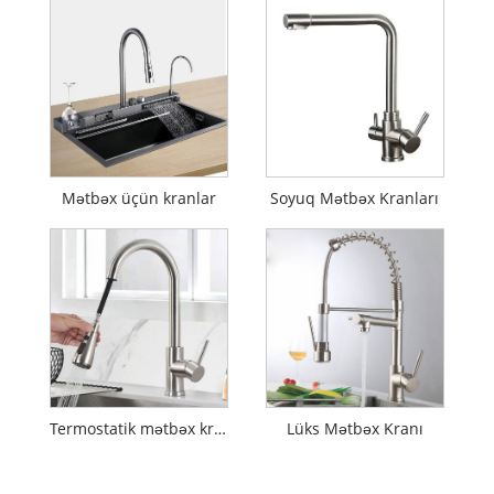
Mətbəx üçün kranlar
Soyuq Mətbəx Kranları
Termostatik mətbəx kranı
Lüks Mətbəx Kranı