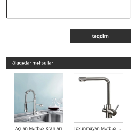
təqdim
Əlaqədar məhsullar
Açılan Mətbəx Kranları
Toxunmayan Mətbəx Kranları