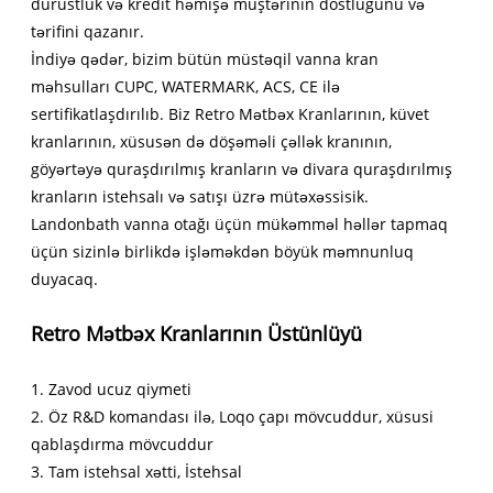
dürüstlük və kredit həmişə müştərinin dostluğunu və
tərifini qazanır.
İndiyə qədər, bizim bütün müstəqil vanna kran
məhsulları CUPC, WATERMARK, ACS, CE ilə
sertifikatlaşdırılıb. Biz Retro Mətbəx Kranlarının, küvet
kranlarının, xüsusən də döşəməli çəllək kranının,
göyərtəyə quraşdırılmış kranların və divara quraşdırılmış
kranların istehsalı və satışı üzrə mütəxəssisik.
Landonbath vanna otağı üçün mükəmməl həllər tapmaq
üçün sizinlə birlikdə işləməkdən böyük məmnunluq
duyacaq.
Retro Mətbəx Kranlarının Üstünlüyü
1. Zavod ucuz qiymeti
2. Öz R&D komandası ilə, Loqo çapı mövcuddur, xüsusi
qablaşdırma mövcuddur
3. Tam istehsal xətti, İstehsal