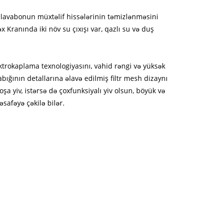
ayn lavabonun müxtəlif hissələrinin təmizlənməsini
ranında iki növ su çıxışı var, qazlı su və duş
ektrokaplama texnologiyasını, vahid rəngi və yüksək
bığının detallarına əlavə edilmiş filtr mesh dizaynı
şa yiv, istərsə də çoxfunksiyalı yiv olsun, böyük və
safəyə çəkilə bilər.