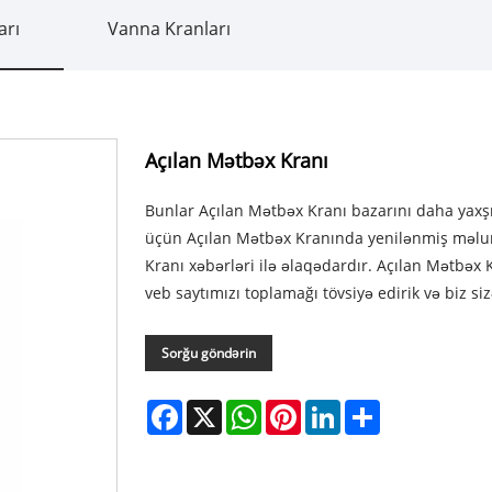
arı
Vanna Kranları
Açılan Mətbəx Kranı
Bunlar Açılan Mətbəx Kranı bazarını daha yax
üçün Açılan Mətbəx Kranında yenilənmiş məlu
Kranı xəbərləri ilə əlaqədardır. Açılan Mətbəx K
veb saytımızı toplamağı tövsiyə edirik və biz s
Sorğu göndərin
Facebook
X
WhatsApp
Pinterest
LinkedIn
Share