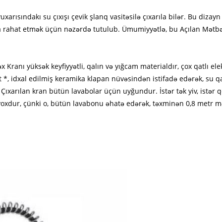
uxarısındakı su çıxışı çevik şlanq vasitəsilə çıxarıla bilər. Bu diz
 rahat etmək üçün nəzərdə tutulub. Ümumiyyətlə, bu Açılan Mətbəx K
 Kranı yüksək keyfiyyətli, qalın və yığcam materialdır, çox qatlı el
 *, idxal edilmiş keramika klapan nüvəsindən istifadə edərək, su qa
Çıxarılan kran bütün lavabolar üçün uyğundur. İstər tək yiv, istər qo
oxdur, çünki o, bütün lavabonu əhatə edərək, təxminən 0,8 metr mə