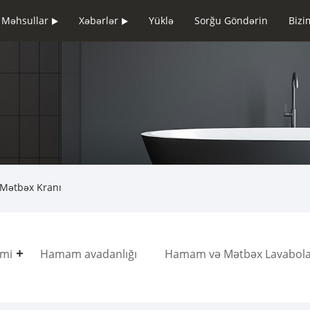
Məhsullar
Xəbərlər
Yüklə
Sorğu Göndərin
Bizi
 Mətbəx Kranı
emi
Hamam avadanlığı
Hamam və Mətbəx Lavabola