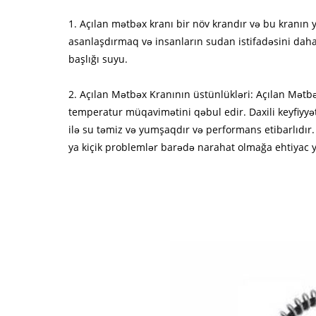
1. Açılan mətbəx kranı bir növ krandır və bu kranın y
asanlaşdırmaq və insanların sudan istifadəsini daha
başlığı suyu.
2. Açılan Mətbəx Kranının üstünlükləri: Açılan Mətbəx
temperatur müqavimətini qəbul edir. Daxili keyfiyyət
ilə su təmiz və yumşaqdır və performans etibarlıdır. 
ya kiçik problemlər barədə narahat olmağa ehtiyac y