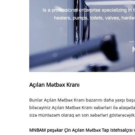
Açılan Mətbəx Kranı
Bunlar Açılan Mətbəx Kranı bazarını daha yaxşı b
biləcəyiniz Açılan Mətbəx Kranı xəbərləri ilə əlaqəda
sizə müntəzəm olaraq ən son xəbərləri göstərəcəyik
MNBAM peşəkar Çin Açılan Mətbəx Tap istehsalçısı və