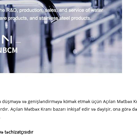
aşa düşməyə və genişləndirməyə kömək etmək üçün Açılan Mətbəx 
rdır. Açılan Mətbəx Kranı bazarı inkişaf edir və dəyişir, ona görə də
.
 təchizatçısıdır