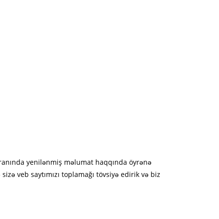
Kranında yenilənmiş məlumat haqqında öyrənə
 sizə veb saytımızı toplamağı tövsiyə edirik və biz