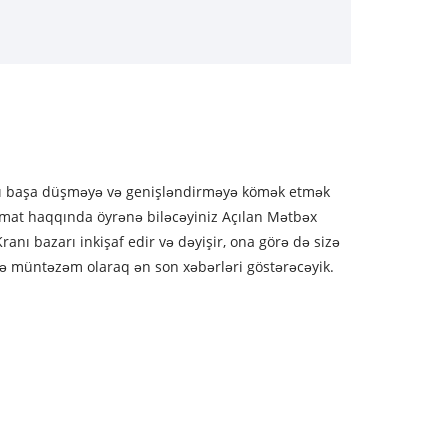
şı başa düşməyə və genişləndirməyə kömək etmək
mat haqqında öyrənə biləcəyiniz Açılan Mətbəx
ranı bazarı inkişaf edir və dəyişir, ona görə də sizə
izə müntəzəm olaraq ən son xəbərləri göstərəcəyik.