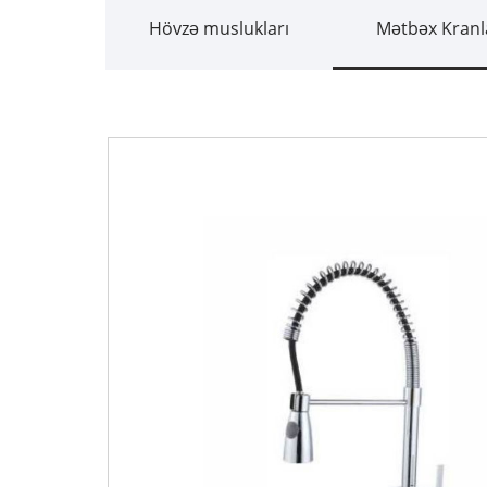
Hövzə muslukları
Mətbəx Kranl