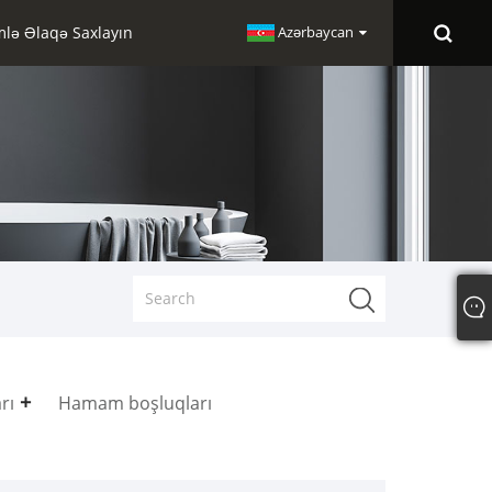
mlə Əlaqə Saxlayın
Azərbaycan
rı
Hamam boşluqları