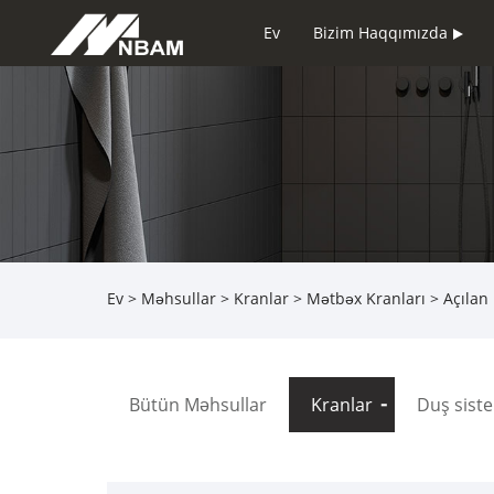
Ev
Bizim Haqqımızda
Ev
>
Məhsullar
>
Kranlar
>
Mətbəx Kranları
> Açılan
Bütün Məhsullar
Kranlar
Duş sist