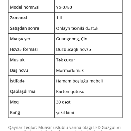
Model nömrəsi
Yb-0780
Zəmanət
1 il
Satışdan sonra
Onlayn texniki dəstək
Mənşə yeri
Guangdong, Çin
Hövzə forması
Düzbucaqlı hövzə
Musluk
Tək çuxur
Daş növü
Mərmərləmək
İstifadə
Hamam boşluğu mebeli
Qablaşdırma
Karton qutusu
Moq
30 dəst
Rəng
şəkil kimi
Qaynar Teqlər: Müasir üslublu vanna otağı LED Güzgüləri