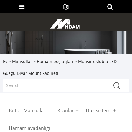
Ev
>
Məhsullar
>
Hamam boşluqları
> Müasir üslublu LED
Güzgü Divar Mount kabineti
Bütün Məhsullar
Kranlar
Duş sistemi
Hamam avadanlığı