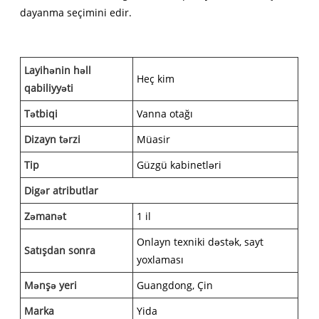
dayanma seçimini edir.
Layihənin həll
Heç kim
qabiliyyəti
Tətbiqi
Vanna otağı
Dizayn tərzi
Müasir
Tip
Güzgü kabinetləri
Digər atributlar
Zəmanət
1 il
Onlayn texniki dəstək, sayt
Satışdan sonra
yoxlaması
Mənşə yeri
Guangdong, Çin
Marka
Yida