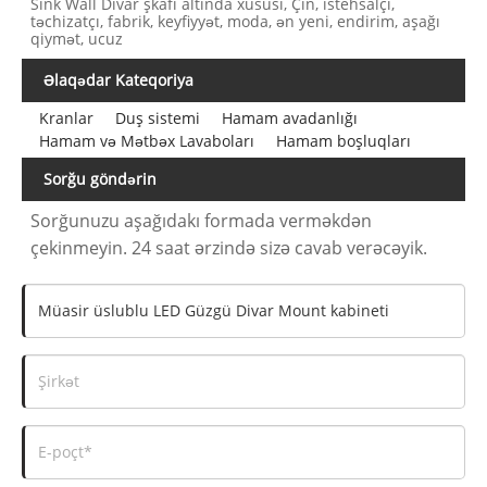
Sink Wall Divar şkafı altında xüsusi, Çin, istehsalçı,
təchizatçı, fabrik, keyfiyyət, moda, ən yeni, endirim, aşağı
qiymət, ucuz
Əlaqədar Kateqoriya
Kranlar
Duş sistemi
Hamam avadanlığı
Hamam və Mətbəx Lavaboları
Hamam boşluqları
Sorğu göndərin
Sorğunuzu aşağıdakı formada verməkdən
çekinmeyin. 24 saat ərzində sizə cavab verəcəyik.