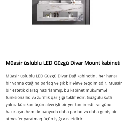
Müasir üslublu LED Güzgü Divar Mount kabineti
Müasir üslublu LED Güzgü Divar Dağ kabinetini, hər hansı
bir vanna otağına parlaq və şık bir əlavə təqdim edir. Müasir
bir estetik olaraq hazırlanmış, bu kabinet mükəmməl
funksionallıq və zəriflik qarışığı təklif edir. Güzgülü səth
yalnız kürəkən üçün əlverişli bir yer təmin edir və günə
hazırlaşır, həm də banyoda daha parlaq və daha geniş bir
atmosfer yaratmaq üçün işığı əks etdirir.