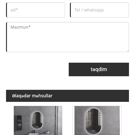
təqdim
Əlaqədar məhsullar