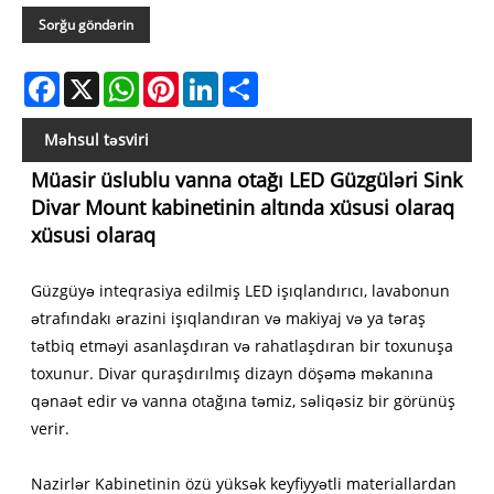
Sorğu göndərin
Facebook
X
WhatsApp
Pinterest
LinkedIn
Share
Məhsul təsviri
Müasir üslublu vanna otağı LED Güzgüləri Sink
Divar Mount kabinetinin altında xüsusi olaraq
xüsusi olaraq
Güzgüyə inteqrasiya edilmiş LED işıqlandırıcı, lavabonun
ətrafındakı ərazini işıqlandıran və makiyaj və ya təraş
tətbiq etməyi asanlaşdıran və rahatlaşdıran bir toxunuşa
toxunur. Divar quraşdırılmış dizayn döşəmə məkanına
qənaət edir və vanna otağına təmiz, səliqəsiz bir görünüş
verir.
Nazirlər Kabinetinin özü yüksək keyfiyyətli materiallardan