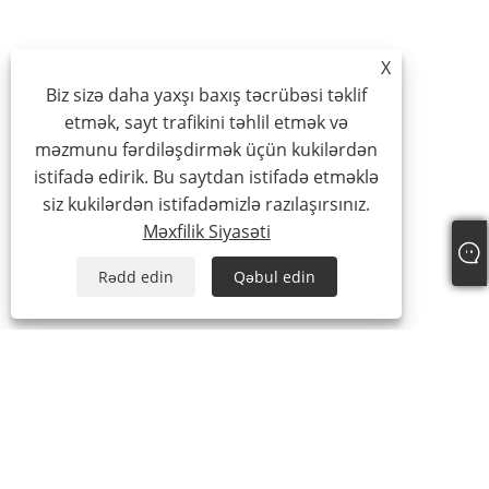
X
Biz sizə daha yaxşı baxış təcrübəsi təklif
etmək, sayt trafikini təhlil etmək və
məzmunu fərdiləşdirmək üçün kukilərdən
istifadə edirik. Bu saytdan istifadə etməklə
siz kukilərdən istifadəmizlə razılaşırsınız.
Məxfilik Siyasəti
Rədd edin
Qəbul edin
Tel:
+86-15888527725