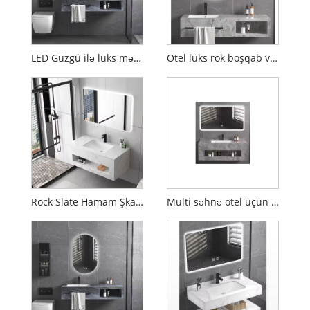
LED Güzgü ilə lüks mərmər hamamı boşluğu
Otel lüks rok boşqab vanna otağı şkafları
Rock Slate Hamam Şkafı LED Güzgü ilə
Multi səhnə otel üçün yuyucu hövzə kabinetindən istifadə