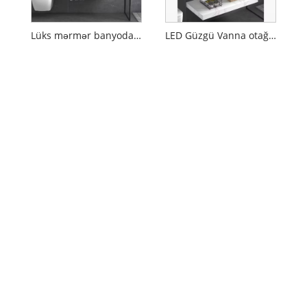
Lüks mərmər banyoda boşluq şkafı
LED Güzgü Vanna otağı Sink kabineti