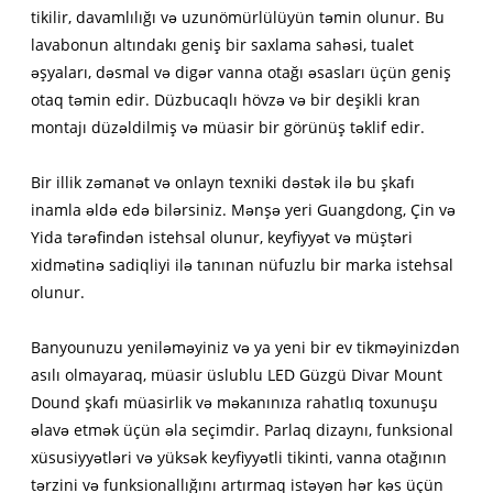
tikilir, davamlılığı və uzunömürlülüyün təmin olunur. Bu
lavabonun altındakı geniş bir saxlama sahəsi, tualet
əşyaları, dəsmal və digər vanna otağı əsasları üçün geniş
otaq təmin edir. Düzbucaqlı hövzə və bir deşikli kran
montajı düzəldilmiş və müasir bir görünüş təklif edir.
Bir illik zəmanət və onlayn texniki dəstək ilə bu şkafı
inamla əldə edə bilərsiniz. Mənşə yeri Guangdong, Çin və
Yida tərəfindən istehsal olunur, keyfiyyət və müştəri
xidmətinə sadiqliyi ilə tanınan nüfuzlu bir marka istehsal
olunur.
Banyounuzu yeniləməyiniz və ya yeni bir ev tikməyinizdən
asılı olmayaraq, müasir üslublu LED Güzgü Divar Mount
Dound şkafı müasirlik və məkanınıza rahatlıq toxunuşu
əlavə etmək üçün əla seçimdir. Parlaq dizaynı, funksional
xüsusiyyətləri və yüksək keyfiyyətli tikinti, vanna otağının
tərzini və funksionallığını artırmaq istəyən hər kəs üçün