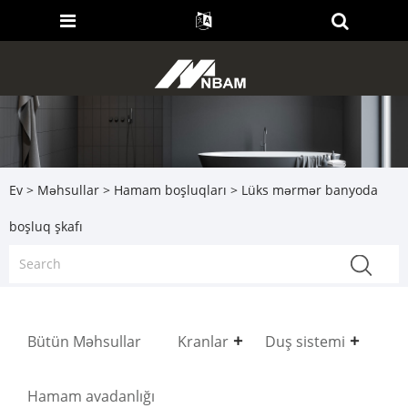
Ev
>
Məhsullar
>
Hamam boşluqları
> Lüks mərmər banyoda
boşluq şkafı
Bütün Məhsullar
Kranlar
Duş sistemi
Hamam avadanlığı