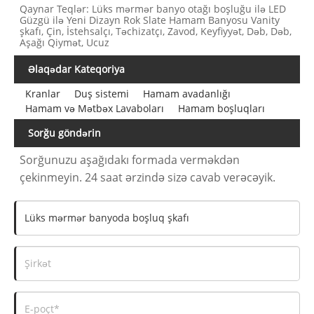
Qaynar Teqlər: Lüks mərmər banyo otağı boşluğu ilə LED
Güzgü ilə Yeni Dizayn Rok Slate Hamam Banyosu Vanity
şkafı, Çin, İstehsalçı, Təchizatçı, Zavod, Keyfiyyət, Dəb, Dəb,
Aşağı Qiymət, Ucuz
Əlaqədar Kateqoriya
Kranlar
Duş sistemi
Hamam avadanlığı
Hamam və Mətbəx Lavaboları
Hamam boşluqları
Sorğu göndərin
Sorğunuzu aşağıdakı formada verməkdən
çekinmeyin. 24 saat ərzində sizə cavab verəcəyik.