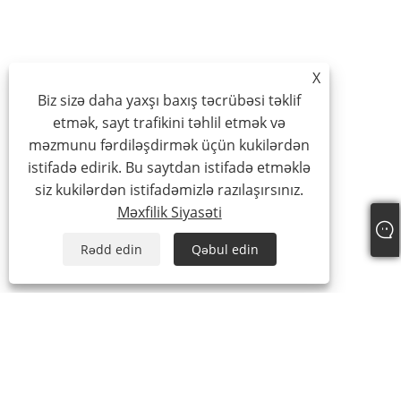
X
Biz sizə daha yaxşı baxış təcrübəsi təklif
etmək, sayt trafikini təhlil etmək və
məzmunu fərdiləşdirmək üçün kukilərdən
istifadə edirik. Bu saytdan istifadə etməklə
siz kukilərdən istifadəmizlə razılaşırsınız.
Məxfilik Siyasəti
Rədd edin
Qəbul edin