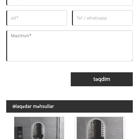
təqdim
Əlaqədar məhsullar