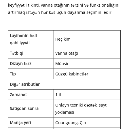
keyfiyyətli tikinti, vanna otağının tərzini və funksionallığını
artırmaq istəyən hər kəs üçün dayanma seçimini edir.
Layihənin həll
Heç kim
qabiliyyəti
Tətbiqi
Vanna otağı
Dizayn tərzi
Müasir
Tip
Güzgü kabinetləri
Digər atributlar
Zəmanət
1 il
Onlayn texniki dəstək, sayt
Satışdan sonra
yoxlaması
Mənşə yeri
Guangdong, Çin