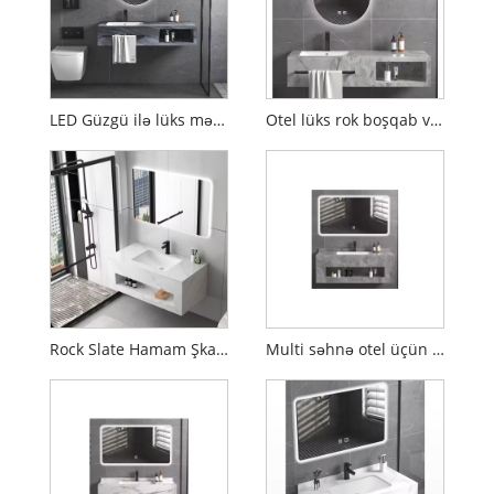
LED Güzgü ilə lüks mərmər hamamı boşluğu
Otel lüks rok boşqab vanna otağı şkafları
Rock Slate Hamam Şkafı LED Güzgü ilə
Multi səhnə otel üçün yuyucu hövzə kabinetindən istifadə