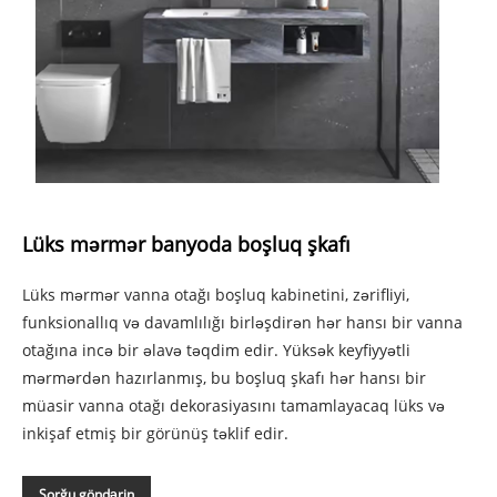
Lüks mərmər banyoda boşluq şkafı
Lüks mərmər vanna otağı boşluq kabinetini, zərifliyi,
funksionallıq və davamlılığı birləşdirən hər hansı bir vanna
otağına incə bir əlavə təqdim edir. Yüksək keyfiyyətli
mərmərdən hazırlanmış, bu boşluq şkafı hər hansı bir
müasir vanna otağı dekorasiyasını tamamlayacaq lüks və
inkişaf etmiş bir görünüş təklif edir.
Sorğu göndərin