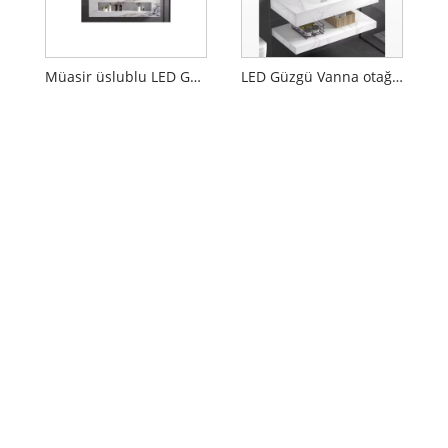
Müasir üslublu LED Güzgü Divar Mount kabineti
LED Güzgü Vanna otağı Sink kabineti