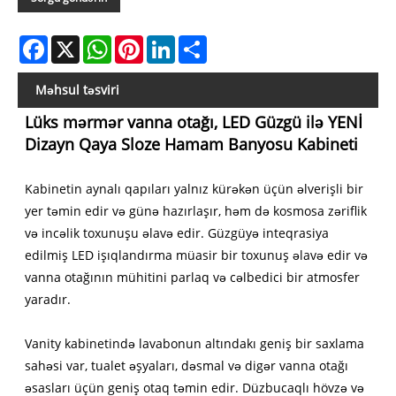
Facebook
X
WhatsApp
Pinterest
LinkedIn
Share
Məhsul təsviri
Lüks mərmər vanna otağı, LED Güzgü ilə YENİ
Dizayn Qaya Sloze Hamam Banyosu Kabineti
Kabinetin aynalı qapıları yalnız kürəkən üçün əlverişli bir
yer təmin edir və günə hazırlaşır, həm də kosmosa zəriflik
və incəlik toxunuşu əlavə edir. Güzgüyə inteqrasiya
edilmiş LED işıqlandırma müasir bir toxunuş əlavə edir və
vanna otağının mühitini parlaq və cəlbedici bir atmosfer
yaradır.
Vanity kabinetində lavabonun altındakı geniş bir saxlama
sahəsi var, tualet əşyaları, dəsmal və digər vanna otağı
əsasları üçün geniş otaq təmin edir. Düzbucaqlı hövzə və