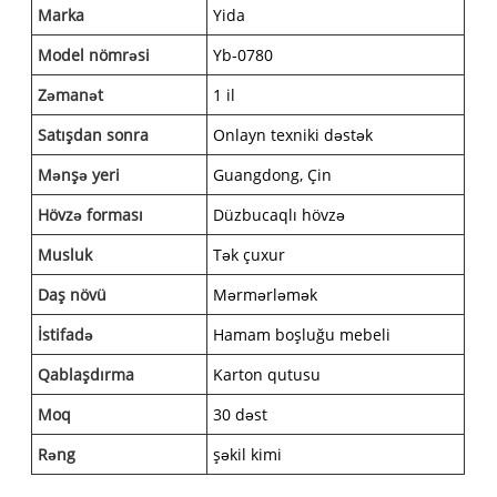
Marka
Yida
Model nömrəsi
Yb-0780
Zəmanət
1 il
Satışdan sonra
Onlayn texniki dəstək
Mənşə yeri
Guangdong, Çin
Hövzə forması
Düzbucaqlı hövzə
Musluk
Tək çuxur
Daş növü
Mərmərləmək
İstifadə
Hamam boşluğu mebeli
Qablaşdırma
Karton qutusu
Moq
30 dəst
Rəng
şəkil kimi