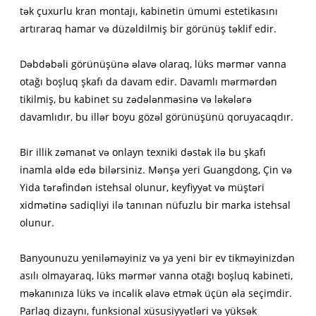
tək çuxurlu kran montajı, kabinetin ümumi estetikasını
artıraraq hamar və düzəldilmiş bir görünüş təklif edir.
Dəbdəbəli görünüşünə əlavə olaraq, lüks mərmər vanna
otağı boşluq şkafı da davam edir. Davamlı mərmərdən
tikilmiş, bu kabinet su zədələnməsinə və ləkələrə
davamlıdır, bu illər boyu gözəl görünüşünü qoruyacaqdır.
Bir illik zəmanət və onlayn texniki dəstək ilə bu şkafı
inamla əldə edə bilərsiniz. Mənşə yeri Guangdong, Çin və
Yida tərəfindən istehsal olunur, keyfiyyət və müştəri
xidmətinə sadiqliyi ilə tanınan nüfuzlu bir marka istehsal
olunur.
Banyounuzu yeniləməyiniz və ya yeni bir ev tikməyinizdən
asılı olmayaraq, lüks mərmər vanna otağı boşluq kabineti,
məkanınıza lüks və incəlik əlavə etmək üçün əla seçimdir.
Parlaq dizaynı, funksional xüsusiyyətləri və yüksək