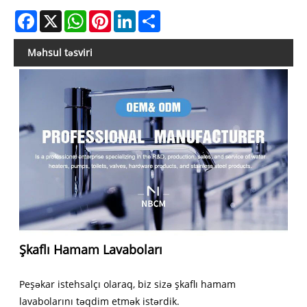
Facebook
X
WhatsApp
Pinterest
LinkedIn
Share
Məhsul təsviri
Şkaflı Hamam Lavaboları
Peşəkar istehsalçı olaraq, biz sizə şkaflı hamam
lavabolarını təqdim etmək istərdik.