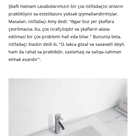
Şkaflı Hamam Lavabolarımızın bir çox istifadəçisi onların
praktikliyini və estetikasını yüksək qiymətləndirmişlər.
Məsələn, istifadəçi Amy dedi: "Əgər boz yer şkaflara
çevrilməzsə, bu, çox israfçılıqdır və şkafların əlavə
edilməsi bir çox problemi həll edə bilər." Bununla belə,
istifadəçi Xiaolin dedi ki, "O, təkcə gözəl və səxavətli deyil,
həm də rahat və praktikdir, saxlamaq və səliqə-sahman
etmək asandır".