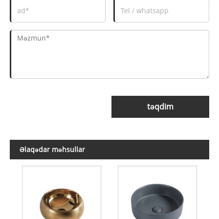
təqdim
Əlaqədar məhsullar