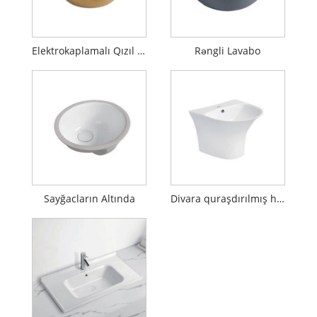
Elektrokaplamalı Qızıl Hamam Dəyirmi Hövzəsi
Rəngli Lavabo
Sayğacların Altında
Divara quraşdırılmış hamam lavaboları