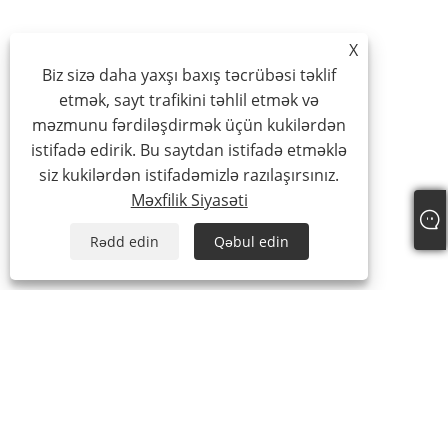
X
Biz sizə daha yaxşı baxış təcrübəsi təklif
etmək, sayt trafikini təhlil etmək və
məzmunu fərdiləşdirmək üçün kukilərdən
istifadə edirik. Bu saytdan istifadə etməklə
siz kukilərdən istifadəmizlə razılaşırsınız.
Məxfilik Siyasəti
Rədd edin
Qəbul edin
Tel:
+86-15888527725