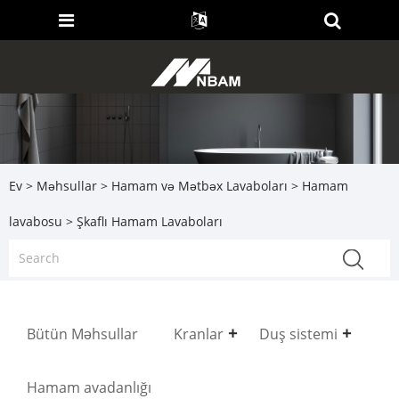
Ev
>
Məhsullar
>
Hamam və Mətbəx Lavaboları
>
Hamam
lavabosu
> Şkaflı Hamam Lavaboları
Bütün Məhsullar
Kranlar
Duş sistemi
Hamam avadanlığı