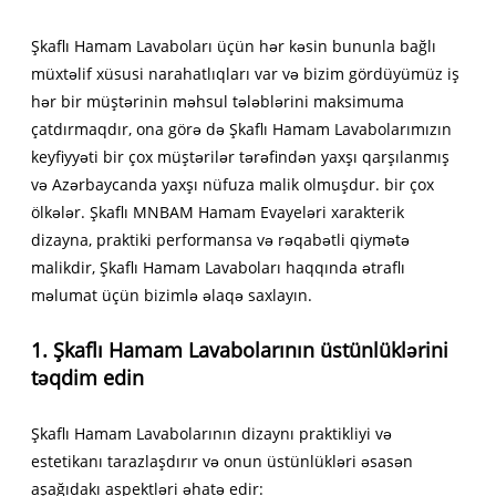
Şkaflı Hamam Lavaboları üçün hər kəsin bununla bağlı
müxtəlif xüsusi narahatlıqları var və bizim gördüyümüz iş
hər bir müştərinin məhsul tələblərini maksimuma
çatdırmaqdır, ona görə də Şkaflı Hamam Lavabolarımızın
keyfiyyəti bir çox müştərilər tərəfindən yaxşı qarşılanmış
və Azərbaycanda yaxşı nüfuza malik olmuşdur. bir çox
ölkələr. Şkaflı MNBAM Hamam Evayeləri xarakterik
dizayna, praktiki performansa və rəqabətli qiymətə
malikdir, Şkaflı Hamam Lavaboları haqqında ətraflı
məlumat üçün bizimlə əlaqə saxlayın.
1. Şkaflı Hamam Lavabolarının üstünlüklərini
təqdim edin
Şkaflı Hamam Lavabolarının dizaynı praktikliyi və
estetikanı tarazlaşdırır və onun üstünlükləri əsasən
aşağıdakı aspektləri əhatə edir: