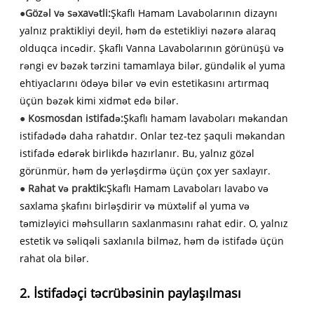
●
Gözəl və səxavətli:
Şkaflı Hamam Lavabolarının dizaynı
yalnız praktikliyi deyil, həm də estetikliyi nəzərə alaraq
olduqca incədir. Şkaflı Vanna Lavabolarının görünüşü və
rəngi ev bəzək tərzini tamamlaya bilər, gündəlik əl yuma
ehtiyaclarını ödəyə bilər və evin estetikasını artırmaq
üçün bəzək kimi xidmət edə bilər.
●
Kosmosdan istifadə:
Şkaflı hamam lavaboları məkandan
istifadədə daha rahatdır. Onlar tez-tez şaquli məkandan
istifadə edərək birlikdə hazırlanır. Bu, yalnız gözəl
görünmür, həm də yerləşdirmə üçün çox yer saxlayır.
●
Rahat və praktik:
Şkaflı Hamam Lavaboları lavabo və
saxlama şkafını birləşdirir və müxtəlif əl yuma və
təmizləyici məhsulların saxlanmasını rahat edir. O, yalnız
estetik və səliqəli saxlanıla bilməz, həm də istifadə üçün
rahat ola bilər.
2. İstifadəçi təcrübəsinin paylaşılması