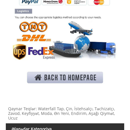
Qaynar Teqlər: Waterfall Tap, Çin, İstehsalçı, Təchizatçı,
Zavod, Keyfiyyət, Moda, Ən Yeni, Endirim, Aşağı Qiymət,
Ucuz
Əlaqədar Kateqoriya