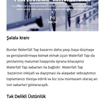
Şəlalə kranı
Bunlar Waterfall Tap bazarını daha yaxşı başa düşməyə
və genişləndirməyə kömək etmək üçün Waterfall Tap-da
yenilənmiş məlumat haqqında öyrənə biləcəyiniz
Waterfall Tap xəbərləri ilə bağlıdır. Waterfall Tap
bazarının inkişafı və dəyişməsi ilə əlaqədar vebsaytımızı
toplamanızı tövsiyə edirik və biz sizə müntəzəm olaraq ən
son xəbərləri göstərəcəyik.
Tək Delikli Üstünlük