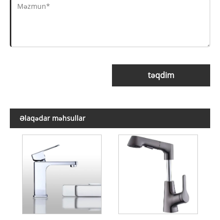
təqdim
Əlaqədar məhsullar