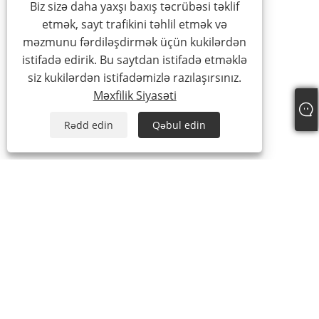
Biz sizə daha yaxşı baxış təcrübəsi təklif
etmək, sayt trafikini təhlil etmək və
məzmunu fərdiləşdirmək üçün kukilərdən
istifadə edirik. Bu saytdan istifadə etməklə
siz kukilərdən istifadəmizlə razılaşırsınız.
Məxfilik Siyasəti
Rədd edin
Qəbul edin
Tel:
+86-15888527725