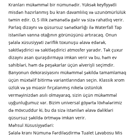
Kranları mükəmməl bir nümunədir. Yüksək keyfiyyətli
misdən hazırlanmış bu kran davamlılıq və uzunömürlülük
təmin edir. O, 5 illik zəmanətlə gəlir və sizə rahatlıq verir.
Parlaq dizaynı və qüsursuz sənətkarlığı ilə Waterfall Tap
istənilən vanna otağının görünüşünü artıracaq. Onun
şəlalə xüsusiyyəti zəriflik toxunuşu əlavə edərək,
sakitləşdirici və sakitləşdirici atmosfer yaradır. Tək çuxur
dizaynı asan quraşdırmaya imkan verir və bu, həm ev
sahibləri, həm də peşəkarlar üçün əlverişli seçimdir.
Banyonun dekorasiyasını mükəmməl şəkildə tamamlamaq
üçün müxtəlif bitirmə variantlarından seçin. Klassik xrom
üzlük və ya müasir fırçalanmış nikelə üstünlük
verməyinizdən asılı olmayaraq, sizin üçün mükəmməl
uyğunluğumuz var. Bizim universal göyərtə lövhələrimiz
də mövcuddur ki, bu da sizə istənilən əlavə dəlikləri
qüsursuz şəkildə örtməyə imkan verir.
Məhsul Xüsusiyyətləri:
Şəlalə kranı Nümunə Fərdiləşdirmə Tualet Lavabosu Mis