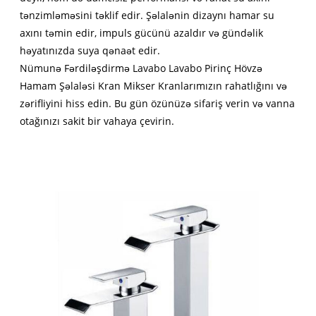
tənzimləməsini təklif edir. Şəlalənin dizaynı hamar su
axını təmin edir, impuls gücünü azaldır və gündəlik
həyatınızda suya qənaət edir.
Nümunə Fərdiləşdirmə Lavabo Lavabo Pirinç Hövzə
Hamam Şəlaləsi Kran Mikser Kranlarımızın rahatlığını və
zərifliyini hiss edin. Bu gün özünüzə sifariş verin və vanna
otağınızı sakit bir vahaya çevirin.