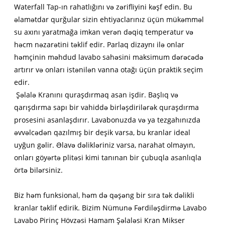
Waterfall Tap-ın rahatlığını və zərifliyini kəşf edin. Bu
əlamətdar qurğular sizin ehtiyaclarınız üçün mükəmməl
su axını yaratmağa imkan verən dəqiq temperatur və
həcm nəzarətini təklif edir. Parlaq dizaynı ilə onlar
həmçinin məhdud lavabo sahəsini maksimum dərəcədə
artırır və onları istənilən vanna otağı üçün praktik seçim
edir.
Şəlalə Kranını quraşdırmaq asan işdir. Başlıq və
qarışdırma sapı bir vahiddə birləşdirilərək quraşdırma
prosesini asanlaşdırır. Lavabonuzda və ya tezgahınızda
əvvəlcədən qazılmış bir deşik varsa, bu kranlar ideal
uyğun gəlir. Əlavə dəlikləriniz varsa, narahat olmayın,
onları göyərtə plitəsi kimi tanınan bir çubuqla asanlıqla
örtə bilərsiniz.
Biz həm funksional, həm də qəşəng bir sıra tək dəlikli
kranlar təklif edirik. Bizim Nümunə Fərdiləşdirmə Lavabo
Lavabo Pirinç Hövzəsi Hamam Şəlaləsi Kran Mikser