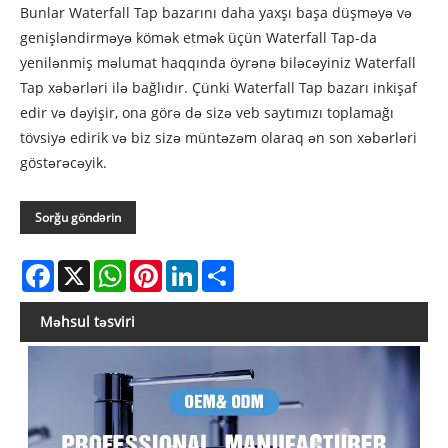
Bunlar Waterfall Tap bazarını daha yaxşı başa düşməyə və
genişləndirməyə kömək etmək üçün Waterfall Tap-da
yenilənmiş məlumat haqqında öyrənə biləcəyiniz Waterfall
Tap xəbərləri ilə bağlıdır. Çünki Waterfall Tap bazarı inkişaf
edir və dəyişir, ona görə də sizə veb saytımızı toplamağı
tövsiyə edirik və biz sizə müntəzəm olaraq ən son xəbərləri
göstərəcəyik.
Sorğu göndərin
Facebook
X
WhatsApp
Pinterest
LinkedIn
Share
Məhsul təsviri