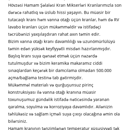
Hövzəsi Hamam Şəlaləsi Kran Mikserləri Kranlarımızla son
dərəcə rahatlıq və üslub hissi yaşayın. Bu müasir bir
tutacaqlı kranı həm vanna otağı üçün kranlar, həm də RV
lavabo kranları üçün mükəmməldir və istifadəçi
təcrübənizi yaxşılaşdıran rahat axın təmin edir.
Bizim vanna otağı kranı davamlılığı və uzunömürlülüyü
təmin edən yüksək keyfiyyətli misdən hazırlanmışdır.
Başlıq kranı suya qənaət etmək üçün nəzərdə
tutulmuşdur və bizim keramika makaramız ciddi
sınaqlardan keçərək bir damcılama olmadan 500.000
açma/bağlama testinə tab gətirmişdir.
Mükəmməl materialı və qurğuşunsuz pirinç
konstruksiyası ilə vanna otağı kranına müasir
toxunuşumuz gündəlik istifadə nəticəsində yaranan
qaralma, soyulma və korroziyaya davamlıdır. Ailənizin
təhlükəsiz və sağlam içməli suya çıxışı olacağına əmin ola
bilərsiniz.
Hamam kranının tənzimlənən temperatur xüsusiyyəti tək