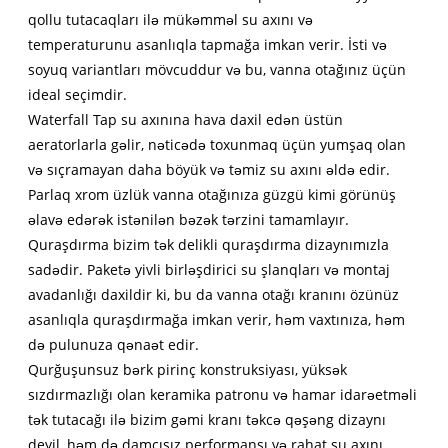
qollu tutacaqları ilə mükəmməl su axını və
temperaturunu asanlıqla tapmağa imkan verir. İsti və
soyuq variantları mövcuddur və bu, vanna otağınız üçün
ideal seçimdir.
Waterfall Tap su axınına hava daxil edən üstün
aeratorlarla gəlir, nəticədə toxunmaq üçün yumşaq olan
və sıçramayan daha böyük və təmiz su axını əldə edir.
Parlaq xrom üzlük vanna otağınıza güzgü kimi görünüş
əlavə edərək istənilən bəzək tərzini tamamlayır.
Quraşdırma bizim tək delikli quraşdırma dizaynımızla
sadədir. Paketə yivli birləşdirici su şlanqları və montaj
avadanlığı daxildir ki, bu da vanna otağı kranını özünüz
asanlıqla quraşdırmağa imkan verir, həm vaxtınıza, həm
də pulunuza qənaət edir.
Qurğuşunsuz bərk pirinç konstruksiyası, yüksək
sızdırmazlığı olan keramika patronu və hamar idarəetməli
tək tutacağı ilə bizim gəmi kranı təkcə qəşəng dizaynı
deyil, həm də damcısız performansı və rahat su axını