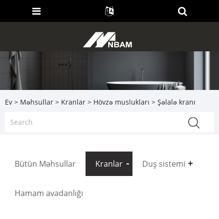
Ev
>
Məhsullar
>
Kranlar
>
Hövzə muslukları
> Şəlalə kranı
Bütün Məhsullar
Kranlar
Duş sistemi
Hamam avadanlığı