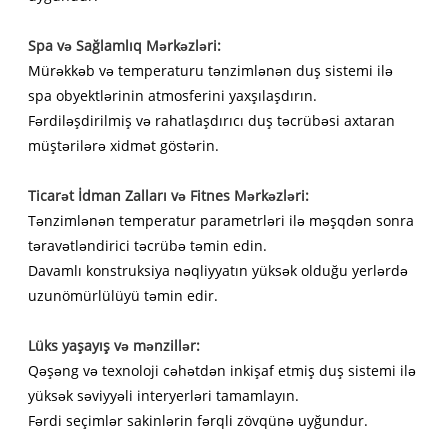
Spa və Sağlamlıq Mərkəzləri:
Mürəkkəb və temperaturu tənzimlənən duş sistemi ilə
spa obyektlərinin atmosferini yaxşılaşdırın.
Fərdiləşdirilmiş və rahatlaşdırıcı duş təcrübəsi axtaran
müştərilərə xidmət göstərin.
Ticarət İdman Zalları və Fitnes Mərkəzləri:
Tənzimlənən temperatur parametrləri ilə məşqdən sonra
təravətləndirici təcrübə təmin edin.
Davamlı konstruksiya nəqliyyatın yüksək olduğu yerlərdə
uzunömürlülüyü təmin edir.
Lüks yaşayış və mənzillər:
Qəşəng və texnoloji cəhətdən inkişaf etmiş duş sistemi ilə
yüksək səviyyəli interyerləri tamamlayın.
Fərdi seçimlər sakinlərin fərqli zövqünə uyğundur.