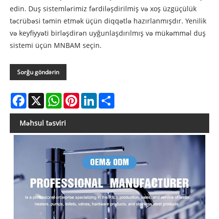
edin. Duş sistemlərimiz fərdiləşdirilmiş və xoş üzgüçülük
təcrübəsi təmin etmək üçün diqqətlə hazırlanmışdır. Yenilik
və keyfiyyəti birləşdirən uyğunlaşdırılmış və mükəmməl duş
sistemi üçün MNBAM seçin.
Sorğu göndərin
Facebook
X
WhatsApp
Pinterest
LinkedIn
Share
Məhsul təsviri