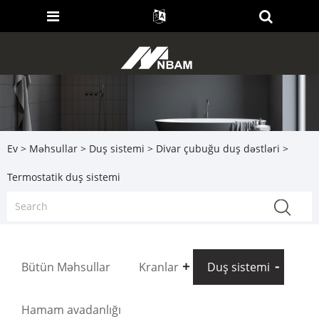
Ev
>
Məhsullar
>
Duş sistemi
>
Divar çubuğu duş dəstləri
>
Termostatik duş sistemi
Bütün Məhsullar
Kranlar
Duş sistemi
Hamam avadanlığı