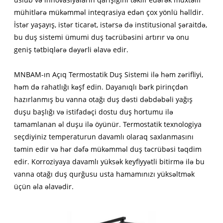
mühitlərə mükəmməl inteqrasiya edən çox yönlü həlldir.
İstər yaşayış, istər ticarət, istərsə də institusional şəraitdə,
bu duş sistemi ümumi duş təcrübəsini artırır və onu
geniş tətbiqlərə dəyərli əlavə edir.
MNBAM-ın Açıq Termostatik Duş Sistemi ilə həm zərifliyi,
həm də rahatlığı kəşf edin. Dayanıqlı bərk pirinçdən
hazırlanmış bu vanna otağı duş dəsti dəbdəbəli yağış
duşu başlığı və istifadəçi dostu duş hortumu ilə
tamamlanan əl duşu ilə öyünür. Termostatik texnologiya
seçdiyiniz temperaturun davamlı olaraq saxlanmasını
təmin edir və hər dəfə mükəmməl duş təcrübəsi təqdim
edir. Korroziyaya davamlı yüksək keyfiyyətli bitirmə ilə bu
vanna otağı duş qurğusu usta hamamınızı yüksəltmək
üçün əla əlavədir.