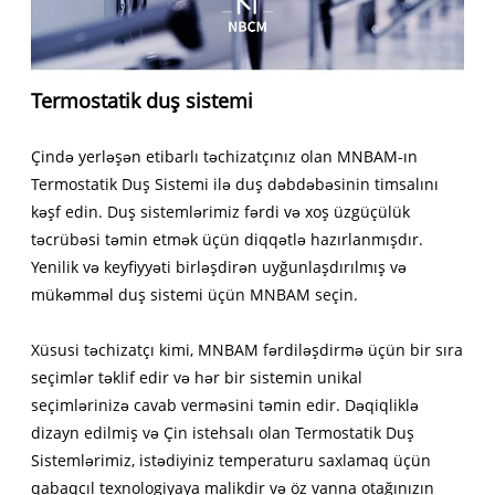
Termostatik duş sistemi
Çində yerləşən etibarlı təchizatçınız olan MNBAM-ın
Termostatik Duş Sistemi ilə duş dəbdəbəsinin timsalını
kəşf edin. Duş sistemlərimiz fərdi və xoş üzgüçülük
təcrübəsi təmin etmək üçün diqqətlə hazırlanmışdır.
Yenilik və keyfiyyəti birləşdirən uyğunlaşdırılmış və
mükəmməl duş sistemi üçün MNBAM seçin.
Xüsusi təchizatçı kimi, MNBAM fərdiləşdirmə üçün bir sıra
seçimlər təklif edir və hər bir sistemin unikal
seçimlərinizə cavab verməsini təmin edir. Dəqiqliklə
dizayn edilmiş və Çin istehsalı olan Termostatik Duş
Sistemlərimiz, istədiyiniz temperaturu saxlamaq üçün
qabaqcıl texnologiyaya malikdir və öz vanna otağınızın