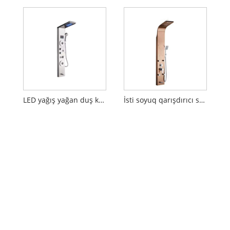
LED yağış yağan duş kran
İsti soyuq qarışdırıcı su duş paneli