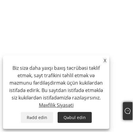
X
Biz sizə daha yaxşı baxış təcrübəsi təklif
etmək, sayt trafikini təhlil etmək və
məzmunu fərdiləşdirmək üçün kukilərdən
istifadə edirik. Bu saytdan istifadə etməklə
siz kukilərdən istifadəmizlə razılaşırsınız.
Məxfilik Siyasəti
Rədd edin
Qəbul edin