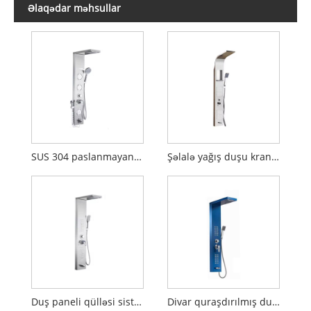
Əlaqədar məhsullar
SUS 304 paslanmayan polad duş dəstləri
Şəlalə yağış duşu kran dəsti
Duş paneli qülləsi sistemi
Divar quraşdırılmış duş divar panelləri