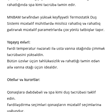
rahatlığında spa kimi təcrübə təmin edir.
MNBAM tərəfindən yüksək keyfiyyətli Termostatik Duş
Sistemi müxtəlif mühitlərdə misilsiz rahatlıq və rahatlıq
gətirərək müxtəlif parametrlərdə çox yönlü tətbiqlər tapır.
Yaşayış evləri:
Fərdi temperatur nəzarəti ilə usta vanna otağında çimmək
təcrübəsini yüksəldin.
Bütün üzvlər üçün təhlükəsizlik və rahatlığı təmin edən
ailə vanna otağı üçün idealdır.
Otellər və kurortlar:
Qonaqlara dəbdəbəli və spa kimi duş təcrübəsi təklif
edin.
Fərdiləşdirmə seçimləri qonaqların müxtəlif seçimlərinə
uyğundur.