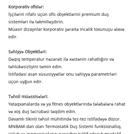
Korporativ ofislər:
İşçilərin rifahı üçün ofis obyektlərini premium duş
sistemləri ilə təkmilləşdirin.
Müasir dizaynlar korporativ şəraitə incəlik toxunuşu əlavə
edir.
Səhiyyə Obyektləri:
Dəqiq temperatur nəzarəti ilə xəstənin rahatlığını və
təhlükəsizliyini təmin edin.
İstifadəsi asan xüsusiyyətlər onu səhiyyə parametrləri
üçün uyğun edir.
Təhsil müəssisələri:
Yataqxanalarda və ya fitnes obyektlərində tələbələrə rahat
və xoş duş təcrübəsi təqdim edin.
Davamlı tikinti təhsil mühitində tez-tez istifadəyə dözür.
MNBAM-dan olan Termostatik Duş Sistemi funksionallıq,
üslub və innovasiyaların qarışığını təklif edərək müxtəlif