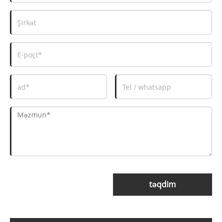
təqdim