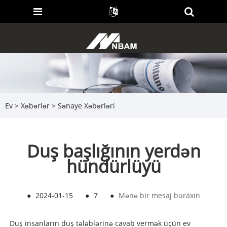
Ev
>
Xəbərlər
>
Sənaye Xəbərləri
Duş başlığının yerdən
hündürlüyü
●
2024-01-15
●
7
●
Mənə bir mesaj buraxın
Duş insanların duş tələblərinə cavab vermək üçün ev