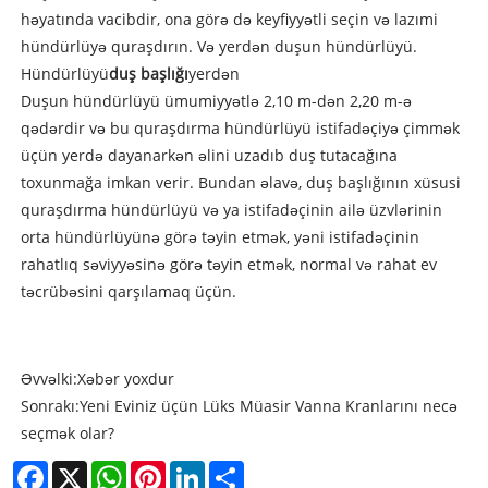
həyatında vacibdir, ona görə də keyfiyyətli seçin və lazımi
hündürlüyə quraşdırın. Və yerdən duşun hündürlüyü.
Hündürlüyü
duş başlığı
yerdən
Duşun hündürlüyü ümumiyyətlə 2,10 m-dən 2,20 m-ə
qədərdir və bu quraşdırma hündürlüyü istifadəçiyə çimmək
üçün yerdə dayanarkən əlini uzadıb duş tutacağına
toxunmağa imkan verir. Bundan əlavə, duş başlığının xüsusi
quraşdırma hündürlüyü və ya istifadəçinin ailə üzvlərinin
orta hündürlüyünə görə təyin etmək, yəni istifadəçinin
rahatlıq səviyyəsinə görə təyin etmək, normal və rahat ev
təcrübəsini qarşılamaq üçün.
Əvvəlki:
Xəbər yoxdur
Sonrakı:
Yeni Eviniz üçün Lüks Müasir Vanna Kranlarını necə
seçmək olar?
Facebook
X
WhatsApp
Pinterest
LinkedIn
Share