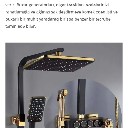
verir. Buxar generatorları, digər tərəfdən, əzələlərinizi
rahatlamağa və ağlınızı sakitləşdirməyə kömək edən isti və
buxarlı bir mühit yaradaraq bir spa bənzər bir təcrübə
təmin edə bilər.