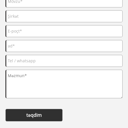
təqdim