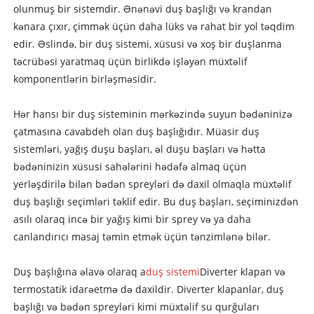
olunmuş bir sistemdir. Ənənəvi duş başlığı və krandan
kənara çıxır, çimmək üçün daha lüks və rahat bir yol təqdim
edir. Əslində, bir duş sistemi, xüsusi və xoş bir duşlanma
təcrübəsi yaratmaq üçün birlikdə işləyən müxtəlif
komponentlərin birləşməsidir.
Hər hansı bir duş sisteminin mərkəzində suyun bədəninizə
çatmasına cavabdeh olan duş başlığıdır. Müasir duş
sistemləri, yağış duşu başları, əl duşu başları və hətta
bədəninizin xüsusi sahələrini hədəfə almaq üçün
yerləşdirilə bilən bədən spreyləri də daxil olmaqla müxtəlif
duş başlığı seçimləri təklif edir. Bu duş başları, seçiminizdən
asılı olaraq incə bir yağış kimi bir sprey və ya daha
canlandırıcı masaj təmin etmək üçün tənzimlənə bilər.
Duş başlığına əlavə olaraq a
duş sistemi
Diverter klapan və
termostatik idarəetmə də daxildir. Diverter klapanlar, duş
başlığı və bədən spreyləri kimi müxtəlif su qurğuları