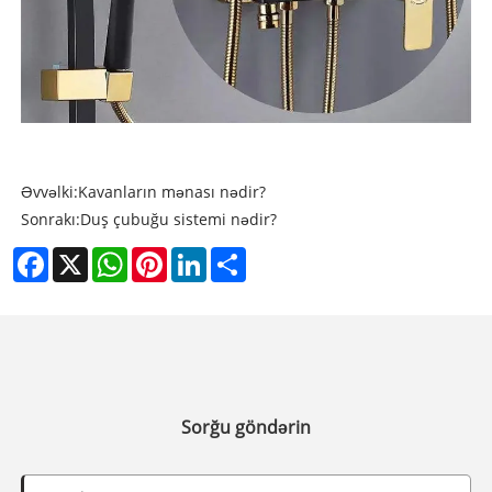
Əvvəlki:
Kavanların mənası nədir?
Sonrakı:
Duş çubuğu sistemi nədir?
Facebook
X
WhatsApp
Pinterest
LinkedIn
Share
Sorğu göndərin