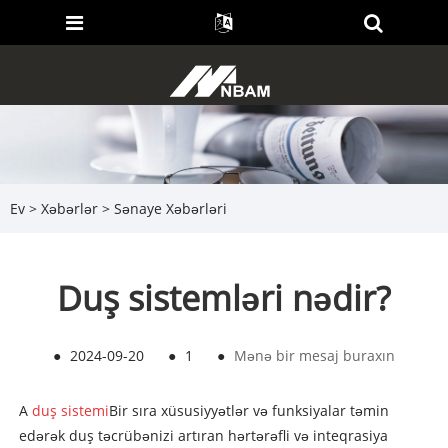
Ev
>
Xəbərlər
>
Sənaye Xəbərləri
Duş sistemləri nədir?
●
2024-09-20
●
1
●
Mənə bir mesaj buraxın
A
duş sistemi
Bir sıra xüsusiyyətlər və funksiyalar təmin
edərək duş təcrübənizi artıran hərtərəfli və inteqrasiya