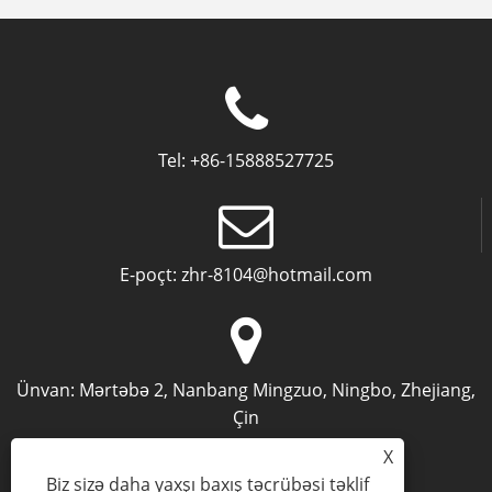
Tel:
+86-15888527725
E-poçt:
zhr-8104@hotmail.com
Ünvan:
Mərtəbə 2, Nanbang Mingzuo, Ningbo, Zhejiang,
Çin
X
Biz sizə daha yaxşı baxış təcrübəsi təklif