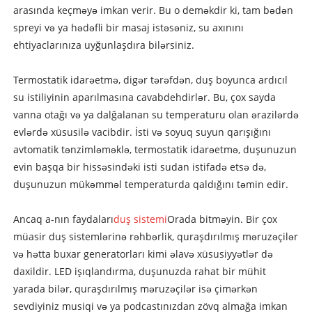
arasında keçməyə imkan verir. Bu o deməkdir ki, tam bədən
spreyi və ya hədəfli bir masaj istəsəniz, su axınını
ehtiyaclarınıza uyğunlaşdıra bilərsiniz.
Termostatik idarəetmə, digər tərəfdən, duş boyunca ardıcıl
su istiliyinin aparılmasına cavabdehdirlər. Bu, çox sayda
vanna otağı və ya dalğalanan su temperaturu olan ərazilərdə
evlərdə xüsusilə vacibdir. İsti və soyuq suyun qarışığını
avtomatik tənzimləməklə, termostatik idarəetmə, duşunuzun
evin başqa bir hissəsindəki isti sudan istifadə etsə də,
duşunuzun mükəmməl temperaturda qaldığını təmin edir.
Ancaq a-nın faydaları
duş sistemi
Orada bitməyin. Bir çox
müasir duş sistemlərinə rəhbərlik, quraşdırılmış məruzəçilər
və hətta buxar generatorları kimi əlavə xüsusiyyətlər də
daxildir. LED işıqlandırma, duşunuzda rahat bir mühit
yarada bilər, quraşdırılmış məruzəçilər isə çimərkən
sevdiyiniz musiqi və ya podcastınızdan zövq almağa imkan