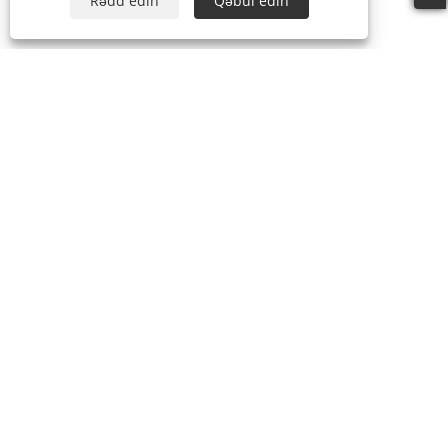
Rədd edin
Qəbul edin
Tel:
+86-15888527725
E-poçt:
zhr-8104@hotmail.com
Ünvan:
Mərtəbə 2, Nanbang Mingzuo, Ningbo, Zhejiang,
Çin