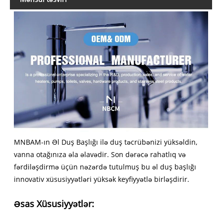
MNBAM-ın Əl Duş Başlığı ilə duş təcrübənizi yüksəldin,
vanna otağınıza əla əlavədir. Son dərəcə rahatlıq və
fərdiləşdirmə üçün nəzərdə tutulmuş bu əl duş başlığı
innovativ xüsusiyyətləri yüksək keyfiyyətlə birləşdirir.
Əsas Xüsusiyyətlər: