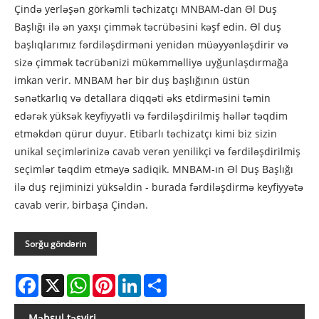
Çində yerləşən görkəmli təchizatçı MNBAM-dan Əl Duş
Başlığı ilə ən yaxşı çimmək təcrübəsini kəşf edin. Əl duş
başlıqlarımız fərdiləşdirməni yenidən müəyyənləşdirir və
sizə çimmək təcrübənizi mükəmməlliyə uyğunlaşdırmağa
imkan verir. MNBAM hər bir duş başlığının üstün
sənətkarlıq və detallara diqqəti əks etdirməsini təmin
edərək yüksək keyfiyyətli və fərdiləşdirilmiş həllər təqdim
etməkdən qürur duyur. Etibarlı təchizatçı kimi biz sizin
unikal seçimlərinizə cavab verən yenilikçi və fərdiləşdirilmiş
seçimlər təqdim etməyə sadiqik. MNBAM-ın Əl Duş Başlığı
ilə duş rejiminizi yüksəldin - burada fərdiləşdirmə keyfiyyətə
cavab verir, birbaşa Çindən.
Sorğu göndərin
Facebook
X
WhatsApp
Pinterest
LinkedIn
Share
Məhsul təsviri