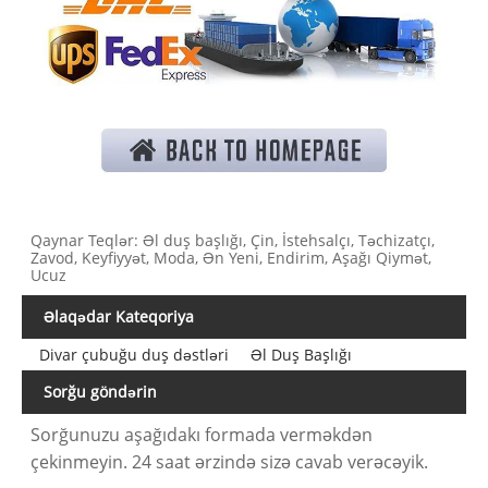
Qaynar Teqlər: Əl duş başlığı, Çin, İstehsalçı, Təchizatçı,
Zavod, Keyfiyyət, Moda, Ən Yeni, Endirim, Aşağı Qiymət,
Ucuz
Əlaqədar Kateqoriya
Divar çubuğu duş dəstləri
Əl Duş Başlığı
Sorğu göndərin
Sorğunuzu aşağıdakı formada verməkdən
çekinmeyin. 24 saat ərzində sizə cavab verəcəyik.