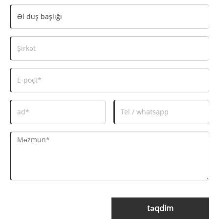
təqdim