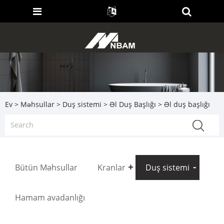
Ev
>
Məhsullar
>
Duş sistemi
>
Əl Duş Başlığı
> Əl duş başlığı
Bütün Məhsullar
Kranlar
Duş sistemi
Hamam avadanlığı