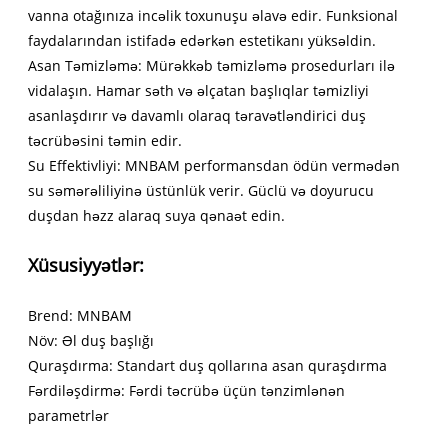
vanna otağınıza incəlik toxunuşu əlavə edir. Funksional
faydalarından istifadə edərkən estetikanı yüksəldin.
Asan Təmizləmə: Mürəkkəb təmizləmə prosedurları ilə
vidalaşın. Hamar səth və əlçatan başlıqlar təmizliyi
asanlaşdırır və davamlı olaraq təravətləndirici duş
təcrübəsini təmin edir.
Su Effektivliyi: MNBAM performansdan ödün vermədən
su səmərəliliyinə üstünlük verir. Güclü və doyurucu
duşdan həzz alaraq suya qənaət edin.
Xüsusiyyətlər:
Brend: MNBAM
Növ: Əl duş başlığı
Quraşdırma: Standart duş qollarına asan quraşdırma
Fərdiləşdirmə: Fərdi təcrübə üçün tənzimlənən
parametrlər