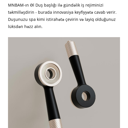
MNBAM-ın Əl Duş başlığı ilə gündəlik iş rejiminizi
təkmilləşdirin - burada innovasiya keyfiyyətə cavab verir.
Duşunuzu spa kimi istirahətə çevirin və layiq olduğunuz
lüksdən həzz alın.