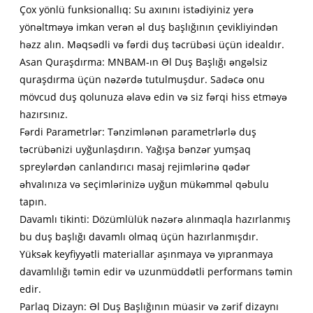
Çox yönlü funksionallıq: Su axınını istədiyiniz yerə
yönəltməyə imkan verən əl duş başlığının çevikliyindən
həzz alın. Məqsədli və fərdi duş təcrübəsi üçün idealdır.
Asan Quraşdırma: MNBAM-ın Əl Duş Başlığı əngəlsiz
quraşdırma üçün nəzərdə tutulmuşdur. Sadəcə onu
mövcud duş qolunuza əlavə edin və siz fərqi hiss etməyə
hazırsınız.
Fərdi Parametrlər: Tənzimlənən parametrlərlə duş
təcrübənizi uyğunlaşdırın. Yağışa bənzər yumşaq
spreylərdən canlandırıcı masaj rejimlərinə qədər
əhvalınıza və seçimlərinizə uyğun mükəmməl qəbulu
tapın.
Davamlı tikinti: Dözümlülük nəzərə alınmaqla hazırlanmış
bu duş başlığı davamlı olmaq üçün hazırlanmışdır.
Yüksək keyfiyyətli materiallar aşınmaya və yıpranmaya
davamlılığı təmin edir və uzunmüddətli performans təmin
edir.
Parlaq Dizayn: Əl Duş Başlığının müasir və zərif dizaynı