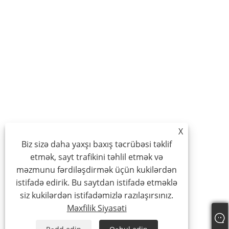
X
Biz sizə daha yaxşı baxış təcrübəsi təklif
etmək, sayt trafikini təhlil etmək və
məzmunu fərdiləşdirmək üçün kukilərdən
istifadə edirik. Bu saytdan istifadə etməklə
siz kukilərdən istifadəmizlə razılaşırsınız.
Məxfilik Siyasəti