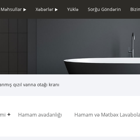
Məhsullar
Xəbərlər
Yüklə
Sorğu Göndərin
Bizi
anmış qızıl vanna otağı kranı
emi
Hamam avadanlığı
Hamam və Mətbəx Lavabola