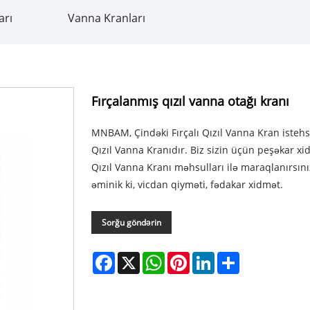
arı
Vanna Kranları
Fırçalanmış qızıl vanna otağı kranı
MNBAM, Çindəki Fırçalı Qızıl Vanna Kran istehsal
Qızıl Vanna Kranıdır. Biz sizin üçün peşəkar xi
Qızıl Vanna Kranı məhsulları ilə maraqlanırsınız
əminik ki, vicdan qiyməti, fədakar xidmət.
Sorğu göndərin
Facebook
X
WhatsApp
Pinterest
LinkedIn
Share