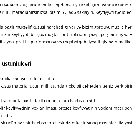
ı və təchizatçılarıdır, onlar topdansatış Fırçalı Qızıl Vanna Kranıd
rı ilə maraqlanırsınızsa, bizimlə əlaqə saxlayın. Keyfiyyəti təqib ed
la bağlı müxtəlif xüsusi narahatlığı var və bizim gördüyümüz iş h
mızın keyfiyyəti bir çox müştərilər tərəfindən yaxşı qarşılanmış və
dizayna, praktik performansa və rəqabətqabiliyyətli qiymətə malikdir
üstünlükləri
ntexnika sənayesində təcrübə.
, Əsas material üçün milli standart ekoloji cəhətdən təmiz bərk pir
i və montaj xətti daxil olmaqla tam istehsal xətti.
 keyfiyyətinin yoxlanılması, proses keyfiyyətinin yoxlanılması, so
n edir.
k üçün hər bir istehsal prosesində müasir sınaq maşınları ilə yoxla