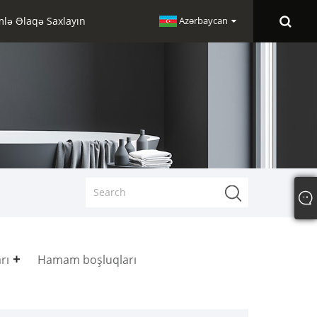
mlə Əlaqə Saxlayın
Azərbaycan
rı
Hamam boşluqları