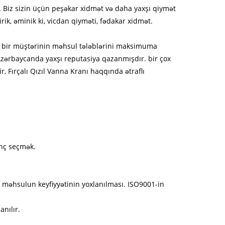
ır. Biz sizin üçün peşəkar xidmət və daha yaxşı qiymət
irik, əminik ki, vicdan qiyməti, fədakar xidmət.
ər bir müştərinin məhsul tələblərini maksimuma
 Azərbaycanda yaxşı reputasiya qazanmışdır. bir çox
, Fırçalı Qızıl Vanna Kranı haqqında ətraflı
inç seçmək.
n məhsulun keyfiyyətinin yoxlanılması. ISO9001-in
nılır.