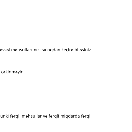
vvəl məhsullarımızı sınaqdan keçirə biləsiniz.
 çəkinməyin.
ünki fərqli məhsullar və fərqli miqdarda fərqli