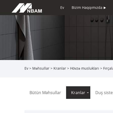
Ev
Bizim Haqqımızda
Ev
>
Məhsullar
>
Kranlar
>
Hövzə muslukları
> Fırçal
Bütün Məhsullar
Kranlar
Duş sist