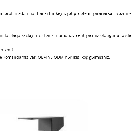
im tərəfimizdən hər hansı bir keyfiyyət problemi yaranarsa, əvəzini 
zimlə əlaqə saxlayın və hansı nümunəyə ehtiyacınız olduğunu təsdi
inizmi?
Ge komandamız var, OEM və ODM hər ikisi xoş gəlmisiniz.