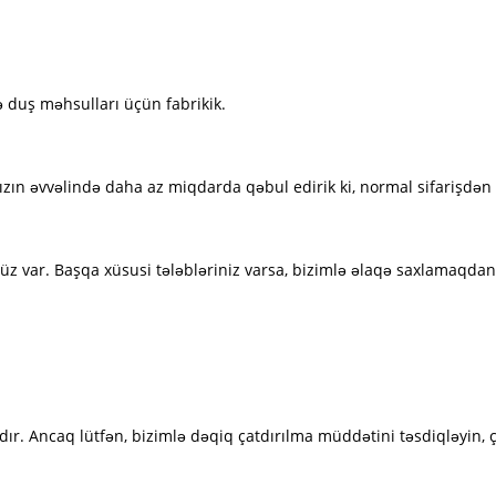
və duş məhsulları üçün fabrikik.
n əvvəlində daha az miqdarda qəbul edirik ki, normal sifarişdən ə
 var. Başqa xüsusi tələbləriniz varsa, bizimlə əlaqə saxlamaqdan
dır. Ancaq lütfən, bizimlə dəqiq çatdırılma müddətini təsdiqləyin, ç