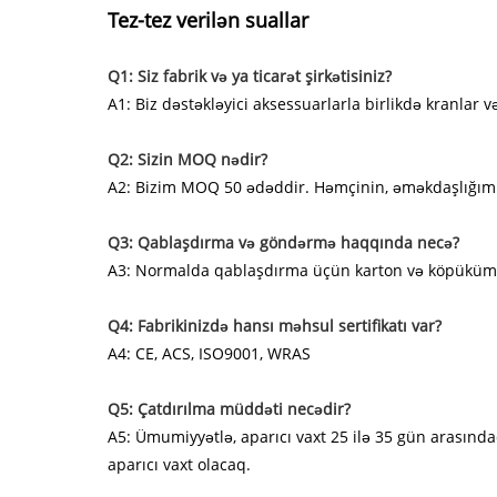
Tez-tez verilən suallar
Q1: Siz fabrik və ya ticarət şirkətisiniz?
A1: Biz dəstəkləyici aksessuarlarla birlikdə kranlar 
Q2: Sizin MOQ nədir?
A2: Bizim MOQ 50 ədəddir. Həmçinin, əməkdaşlığımızı
Q3: Qablaşdırma və göndərmə haqqında necə?
A3: Normalda qablaşdırma üçün karton və köpükümüz
Q4: Fabrikinizdə hansı məhsul sertifikatı var?
A4: CE, ACS, ISO9001, WRAS
Q5: Çatdırılma müddəti necədir?
A5: Ümumiyyətlə, aparıcı vaxt 25 ilə 35 gün arasında
aparıcı vaxt olacaq.