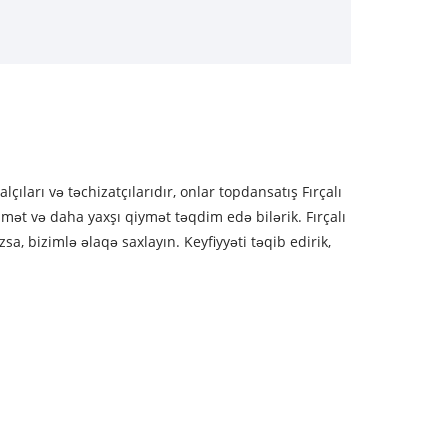
çıları və təchizatçılarıdır, onlar topdansatış Fırçalı
dmət və daha yaxşı qiymət təqdim edə bilərik. Fırçalı
sa, bizimlə əlaqə saxlayın. Keyfiyyəti təqib edirik,