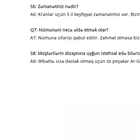
S6: Zəmanətiniz nədir?
A6: Kranlar üçün 5 il keyfiyyət zəmanətimiz var. Biz
Q7: Nümunəni necə əldə etmək olar?
A7: Nümunə sifarişi qəbul edilir. Zəhmət olmasa bi
S8: Müştərilərin dizaynına uyğun istehsal edə bilərs
A8: Əlbəttə, sizə dəstək olmaq üçün öz peşəkar Ar-