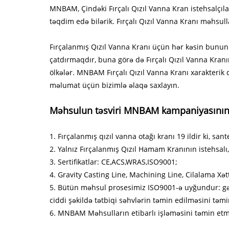
MNBAM, Çindəki Fırçalı Qızıl Vanna Kran istehsalçılar
təqdim edə bilərik. Fırçalı Qızıl Vanna Kranı məhsulla
Fırçalanmış Qızıl Vanna Kranı üçün hər kəsin bunun
çatdırmaqdır, buna görə də Fırçalı Qızıl Vanna Kranı
ölkələr. MNBAM Fırçalı Qızıl Vanna Kranı xarakterik 
məlumat üçün bizimlə əlaqə saxlayın.
Məhsulun təsviri MNBAM kampaniyasının 
1. Fırçalanmış qızıl vanna otağı kranı 19 ildir ki, sa
2. Yalnız Fırçalanmış Qızıl Hamam Kranının istehsalı
3. Sertifikatlar: CE,ACS,WRAS,ISO9001;
4. Gravity Casting Line, Machining Line, Cilalama Xətt
5. Bütün məhsul prosesimiz ISO9001-ə uyğundur: gəlir
ciddi şəkildə tətbiqi səhvlərin təmin edilməsini təmi
6. MNBAM Məhsulların etibarlı işləməsini təmin etmə