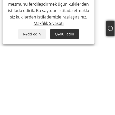
məzmunu fərdiləşdirmək üçün kukilərdən
istifadə edirik. Bu saytdan istifadə etməklə
siz kukilərdən istifadəmizlə razılaşırsınız.
Məxfilik Siyasəti
Rədd edin
Qəbul edin
Tel:
+86-15888527725
E-poçt:
zhr-8104@hotmail.com