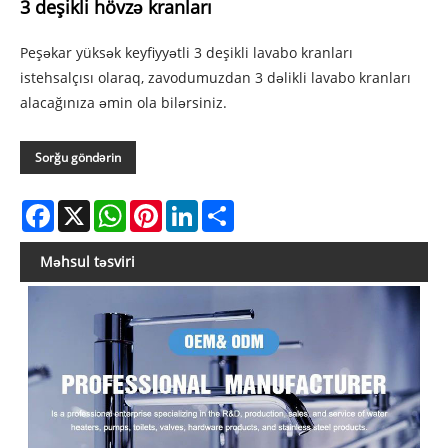
3 deşikli hövzə kranları
Peşəkar yüksək keyfiyyətli 3 deşikli lavabo kranları
istehsalçısı olaraq, zavodumuzdan 3 dəlikli lavabo kranları
alacağınıza əmin ola bilərsiniz.
Sorğu göndərin
Facebook
X
WhatsApp
Pinterest
LinkedIn
Share
Məhsul təsviri