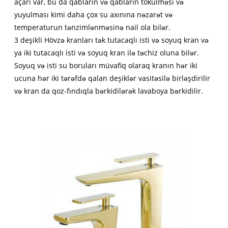
açarı var, bu da qabların və qabların tökülməsi və
yuyulması kimi daha çox su axınına nəzarət və
temperaturun tənzimlənməsinə nail ola bilər.
3 deşikli Hövzə kranları tək tutacaqlı isti və soyuq kran və
ya iki tutacaqlı isti və soyuq kran ilə təchiz oluna bilər.
Soyuq və isti su boruları müvafiq olaraq kranın hər iki
ucuna hər iki tərəfdə qalan deşiklər vasitəsilə birləşdirilir
və kran da qoz-fındıqla bərkidilərək lavaboya bərkidilir.