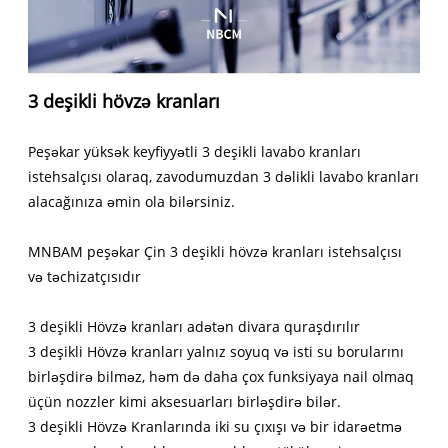
3 deşikli hövzə kranları
Peşəkar yüksək keyfiyyətli 3 deşikli lavabo kranları
istehsalçısı olaraq, zavodumuzdan 3 dəlikli lavabo kranları
alacağınıza əmin ola bilərsiniz.
MNBAM peşəkar Çin 3 deşikli hövzə kranları istehsalçısı
və təchizatçısıdır
3 deşikli Hövzə kranları adətən divara quraşdırılır
3 deşikli Hövzə kranları yalnız soyuq və isti su borularını
birləşdirə bilməz, həm də daha çox funksiyaya nail olmaq
üçün nozzler kimi aksesuarları birləşdirə bilər.
3 deşikli Hövzə Kranlarında iki su çıxışı və bir idarəetmə