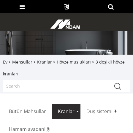
Ev
>
Məhsullar
>
Kranlar
>
Hövzə muslukları
> 3 deşikli hövzə
kranları
Bütün Məhsullar
Kranlar
Duş sistemi
Hamam avadanlığı